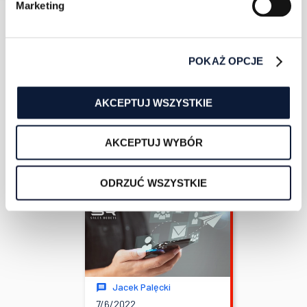
Marketing
Marcin Wolański
POKAŻ OPCJE
3/29/2022
5 min czytania
Automatyzacja
sprzedaży i
AKCEPTUJ WSZYSTKIE
marketingu na
LinkedIn
AKCEPTUJ WYBÓR
WIĘCEJ
ODRZUĆ WSZYSTKIE
Jacek Palęcki
7/6/2022