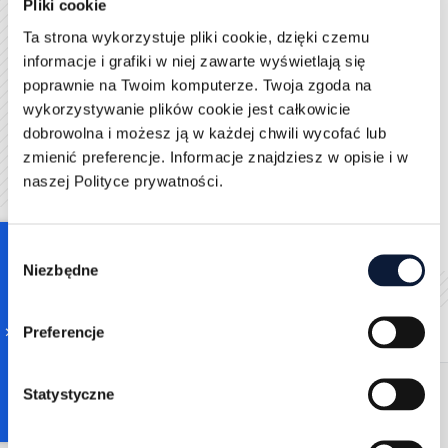
komunikacji.
Pliki cookie
Ta strona wykorzystuje pliki cookie, dzięki czemu
Wdrożenie CRM pozwala na efektywne zarządzanie
informacje i grafiki w niej zawarte wyświetlają się
bazą klientów i budowanie trwałych relacji
poprawnie na Twoim komputerze. Twoja zgoda na
biznesowych.
wykorzystywanie plików cookie jest całkowicie
dobrowolna i możesz ją w każdej chwili wycofać lub
zmienić preferencje. Informacje znajdziesz w opisie i w
Oceń ten artykuł
naszej Polityce prywatności.
Bądź pierwszą osobą do oceny tego artykułu!
Consent
Niezbędne
Selection
Powiązane artykuły
Preferencje
Statystyczne