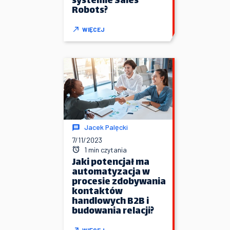
systemie Sales
Robots?
WIĘCEJ
Jacek Palęcki
7/11/2023
1 min czytania
Jaki potencjał ma
automatyzacja w
procesie zdobywania
kontaktów
handlowych B2B i
budowania relacji?
WIĘCEJ