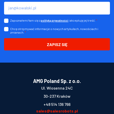
Zapoznałem/łam się z
i akceptuję jej treść.
*
polityką prywatności
Chcę otrzymywać informacje o nowych artykułach, nowościach i
zmianach.
*
ZAPISZ SIĘ
AMG Poland Sp. z o.o.
Ul. Wiosenna 24C
30-237 Kraków
+48 514 136 766
sales@salesrobots.pl