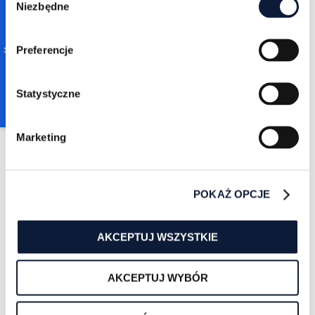
Niezbędne
Selection
WIĘCEJ
Preferencje
Statystyczne
Marketing
Zuzanna Sarapata
9/5/2022
POKAŻ OPCJE
4 min czytania
Facebook Pixel - co to
jest i jak z niego
korzystać?
AKCEPTUJ WSZYSTKIE
WIĘCEJ
AKCEPTUJ WYBÓR