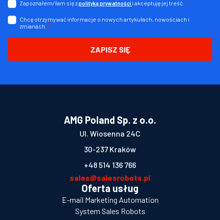
Zapoznałem/łam się z
i akceptuję jej treść.
*
polityką prywatności
Chcę otrzymywać informacje o nowych artykułach, nowościach i
zmianach.
*
ZAPISZ SIĘ
AMG Poland Sp. z o.o.
Ul. Wiosenna 24C
30-237 Kraków
+48 514 136 766
sales@salesrobots.pl
Oferta usług
E-mail Marketing Automation
System Sales Robots