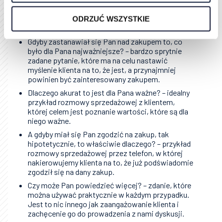
uzyskaniem zgody na zadawanie pytań. Jest to
ważny aspekt, bo pozwala na to, by klient poczuł
ODRZUĆ WSZYSTKIE
się jako osoba decyzyjna w tej rozmowie.
Gdyby zastanawiał się Pan nad zakupem to, co
było dla Pana najważniejsze? – bardzo sprytnie
zadane pytanie, które ma na celu nastawić
myślenie klienta na to, że jest, a przynajmniej
powinien być zainteresowany zakupem.
Dlaczego akurat to jest dla Pana ważne? – idealny
przykład rozmowy sprzedażowej z klientem,
której celem jest poznanie wartości, które są dla
niego ważne.
A gdyby miał się Pan zgodzić na zakup, tak
hipotetycznie, to właściwie dlaczego? – przykład
rozmowy sprzedażowej przez telefon, w której
nakierowujemy klienta na to, że już podświadomie
zgodził się na dany zakup.
Czy może Pan powiedzieć więcej? – zdanie, które
można używać praktycznie w każdym przypadku.
Jest to nic innego jak zaangażowanie klienta i
zachęcenie go do prowadzenia z nami dyskusji.