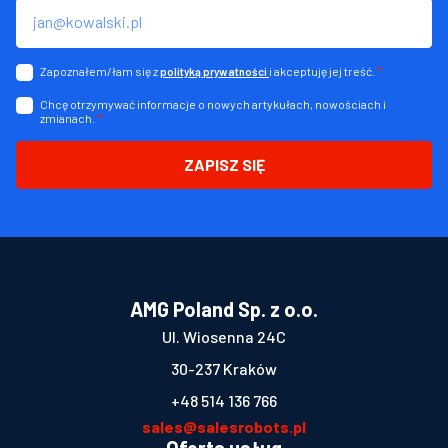
Zapoznałem/łam się z
i akceptuję jej treść.
*
polityką prywatności
Chcę otrzymywać informacje o nowych artykułach, nowościach i
zmianach.
*
ZAPISZ SIĘ
AMG Poland Sp. z o.o.
Ul. Wiosenna 24C
30-237 Kraków
+48 514 136 766
sales@salesrobots.pl
Oferta usług