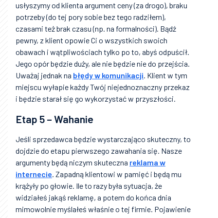
usłyszymy od klienta argument ceny (za drogo), braku
potrzeby (do tej pory sobie bez tego radziłem),
czasami też brak czasu (np. na formalności). Bądź
pewny, z klient opowie Ci o wszystkich swoich
obawach i wątpliwościach tylko po to, abyś odpuścił.
Jego opór będzie duży, ale nie będzie nie do przejścia.
Uważaj jednak na
błędy w komunikacji
. Klient w tym
miejscu wyłapie każdy Twój niejednoznaczny przekaz
i będzie starał się go wykorzystać w przyszłości.
Etap 5 – Wahanie
Jeśli sprzedawca będzie wystarczająco skuteczny, to
dojdzie do etapu pierwszego zawahania się. Nasze
argumenty będą niczym skuteczna
reklama w
internecie
. Zapadną klientowi w pamięć i będą mu
krążyły po głowie. Ile to razy była sytuacja, że
widziałeś jakąś reklamę, a potem do końca dnia
mimowolnie myślałeś właśnie o tej firmie. Pojawienie