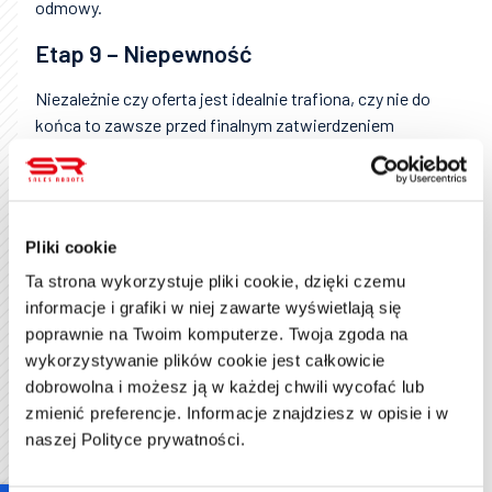
odmowy.
Etap 9 – Niepewność
Niezależnie czy oferta jest idealnie trafiona, czy nie do
końca to zawsze przed finalnym zatwierdzeniem
pojawiają się wątpliwości i niepewność. Po głowie
klienta chodzą myśli „co jeśli dam się na coś złego
nabrać?”, „może niezbyt dokładnie zapoznałem się z
ofertą”, „czy nie było tam żadnych haczyków”. Takich
Pliki cookie
niepewności jest dużo więcej i są one dość naturalne.
Ta strona wykorzystuje pliki cookie, dzięki czemu
Etap 10 – Zadowolenie
informacje i grafiki w niej zawarte wyświetlają się
poprawnie na Twoim komputerze. Twoja zgoda na
Na samym końcu jest jednak zadowolenie z udanej
wykorzystywanie plików cookie jest całkowicie
transakcji. Pamiętajmy jednak, że w tym miejscu nie
dobrowolna i możesz ją w każdej chwili wycofać lub
powinna kończyć się relacja firmy z klientem. To
zmienić preferencje. Informacje znajdziesz w opisie i w
właściwie jest dopiero początek wspólnej drogi. To
naszej Polityce prywatności.
pierwszy etap współpracy definiuje to, czy klient w
ujęciu długoterminowym będzie zadowolony ze