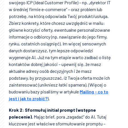
swojego ICP (Ideal Customer Profile) – np. „dyrektor IT
w średniej firmie e-commerce” – oraz problem lub
potrzebę, na którą odpowiada Twój produkt/usługa.
Zbierz konkrety, które chcesz uwzględnić w mailu:
główne korzyści oferty, ewentualne personalizowane
informacje o odbiorcy (np. nawiązanie do jego firmy,
rynku, ostatnich osiągnięć). Im więcej sensownych
danych dostarczysz, tym lepsze odpowiedzi
wygeneruje AI. Już na tym etapie warto zadbać o listę
kontaktów dobrej jakości – upewnij się, że masz
aktualne adresy osób decyzyjnych i że masz
podstawy, by przypuszczać, iż Twoja oferta może ich
zainteresować (unikniesz łatki spamera). (Więcej o
budowaniu bazy pisaliśmy w artykule
Mailing - co to
jest i jak to zrobić?
).
Krok 2: Sformułuj initial prompt (wstępne
polecenie).
Mając brief, pora „zagadać” do AI. Tutaj
kluczowe jest właściwe sformułowanie promptu –