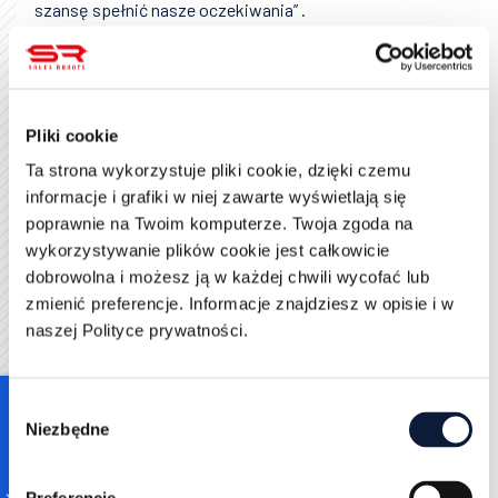
szansę spełnić nasze oczekiwania” .
Szablon uniwersalnego promptu – przykład: Poniżej
znajdziesz uniwersalny szkielet promptu do
wygenerowania cold maila. Możesz go skopiować i
uzupełnić we własnym zakresie:
Pliki cookie
Ta strona wykorzystuje pliki cookie, dzięki czemu
Jesteś doświadczonym copywriterem sprzedażowym
informacje i grafiki w niej zawarte wyświetlają się
B2B. Twoim zadaniem jest napisać krótki,
poprawnie na Twoim komputerze. Twoja zgoda na
spersonalizowany
cold email
.
wykorzystywanie plików cookie jest całkowicie
Odbiorca:
[opis persony – stanowisko, branża,
dobrowolna i możesz ją w każdej chwili wycofać lub
typ firmy].
zmienić preferencje. Informacje znajdziesz w opisie i w
Cel maila:
[np. umówienie demo /
naszej Polityce prywatności.
zainteresowanie produktem XYZ].
Nasz produkt/rozwiązanie:
[krótki opis tego,
co oferujesz – np. "platforma automatyzacji
Consent
marketingu zwiększająca konwersje na stronie"].
Niezbędne
Selection
Wartość dla klienta:
[konkretne korzyści/liczby
– np. "generuje 20% więcej leadów dzięki AI",
"obniża koszt pozyskania klienta o 30%"].