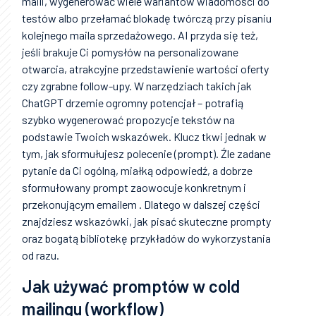
maili, wygenerować wiele wariantów wiadomości do
testów albo przełamać blokadę twórczą przy pisaniu
kolejnego maila sprzedażowego. AI przyda się też,
jeśli brakuje Ci pomysłów na personalizowane
otwarcia, atrakcyjne przedstawienie wartości oferty
czy zgrabne follow-upy. W narzędziach takich jak
ChatGPT drzemie ogromny potencjał – potrafią
szybko wygenerować propozycje tekstów na
podstawie Twoich wskazówek. Klucz tkwi jednak w
tym, jak sformułujesz polecenie (prompt). Źle zadane
pytanie da Ci ogólną, miałką odpowiedź, a dobrze
sformułowany prompt zaowocuje konkretnym i
przekonującym emailem . Dlatego w dalszej części
znajdziesz wskazówki, jak pisać skuteczne prompty
oraz bogatą bibliotekę przykładów do wykorzystania
od razu.
Jak używać promptów w cold
mailingu (workflow)