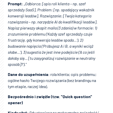
Prompt
:
„Odbiorca: [opis roli klienta – np. szef
sprzedaży SaaS]. Problem: [np. spadający wskaźnik
konwersji leadów]. Rozwiązanie: [Twoja kategoria
rozwiązania – np. narzędzie AI do kwalifikacji leadów].
Napisz pierwszy akapit maila (3 zdania) w formacie: 1)
zrozumienie problemu (‘Każdy szef sprzedaży czuje
frustrację, gdy konwersja leadów spada…’), 2)
budowanie napięcia (‘Próbujesz A i B, a wyniki wciąż
słabe…’), 3) sugestia że jest inne podejście (‘A co jeśli
dałoby się… [tu zasygnalizuj rozwiązanie w neutralny
sposób]?’).”
Dane do uzupełnienia
: rola klienta; opis problemu;
ogólne hasło Twojego rozwiązania (bez brandingu na
tym etapie, raczej idea).
Bezpośrednio i zwięźle (tzw. "Quick question"
opener)
Kiedy użyć
: Gdy stawiasz na maksymalną zwięzłość i