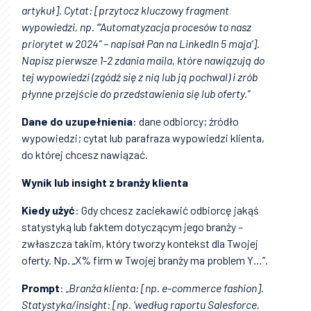
artykuł]. Cytat: [przytocz kluczowy fragment
wypowiedzi, np. ‘“Automatyzacja procesów to nasz
priorytet w 2024” – napisał Pan na LinkedIn 5 maja’].
Napisz pierwsze 1-2 zdania maila, które nawiązują do
tej wypowiedzi (zgódź się z nią lub ją pochwal) i zrób
płynne przejście do przedstawienia się lub oferty.”
Dane do uzupełnienia
: dane odbiorcy; źródło
wypowiedzi; cytat lub parafraza wypowiedzi klienta,
do której chcesz nawiązać.
Wynik lub insight z branży klienta
Kiedy użyć
: Gdy chcesz zaciekawić odbiorcę jakąś
statystyką lub faktem dotyczącym jego branży –
zwłaszcza takim, który tworzy kontekst dla Twojej
oferty. Np. „X% firm w Twojej branży ma problem Y…”.
Prompt
:
„Branża klienta: [np. e-commerce fashion].
Statystyka/insight: [np. ‘według raportu Salesforce,