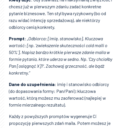
chcesz już w pierwszym zdaniu zadać konkretne
pytanie biznesowe. Ten styl bywa ryzykowny (bo od
razu widać intencję sprzedażową), ale niektórzy
odbiorcy cenią konkrety.
Prompt
:
„Odbiorca: [imię, stanowisko]. Kluczowa
wartość: [np. ‘zwiekszenie skuteczności cold maili o
50%’]. Napisz bardzo krótkie pierwsze zdanie maila w
formie pytania, które uderza w sedno. Np. ‘Czy chciałby
Pan [osiągnąć X]?’. Zachowaj grzeczność, ale bądź
konkretny.”
Dane do uzupełnienia
: imię i stanowisko odbiorcy
(do dopasowania formy: Pan/Pani); kluczowa
wartość, którą możesz mu zaoferować (najlepiej w
formie mierzalnego rezultatu).
Każdy z powyższych promptów wygeneruje Ci
propozycję pierwszych zdań maila. Potem możesz je