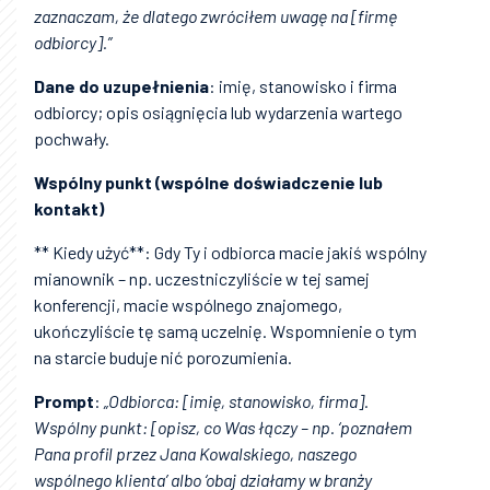
zaznaczam, że dlatego zwróciłem uwagę na [firmę
odbiorcy].”
Dane do uzupełnienia
: imię, stanowisko i firma
odbiorcy; opis osiągnięcia lub wydarzenia wartego
pochwały.
Wspólny punkt (wspólne doświadczenie lub
kontakt)
** Kiedy użyć**: Gdy Ty i odbiorca macie jakiś wspólny
mianownik – np. uczestniczyliście w tej samej
konferencji, macie wspólnego znajomego,
ukończyliście tę samą uczelnię. Wspomnienie o tym
na starcie buduje nić porozumienia.
Prompt
:
„Odbiorca: [imię, stanowisko, firma].
Wspólny punkt: [opisz, co Was łączy – np. ‘poznałem
Pana profil przez Jana Kowalskiego, naszego
wspólnego klienta’ albo ‘obaj działamy w branży