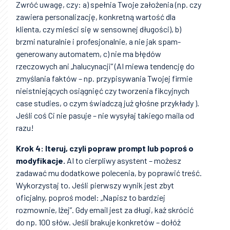
Zwróć uwagę, czy: a) spełnia Twoje założenia (np. czy
zawiera personalizację, konkretną wartość dla
klienta, czy mieści się w sensownej długości), b)
brzmi naturalnie i profesjonalnie, a nie jak spam-
generowany automatem, c) nie ma błędów
rzeczowych ani „halucynacji” (AI miewa tendencję do
zmyślania faktów – np. przypisywania Twojej firmie
nieistniejących osiągnięć czy tworzenia fikcyjnych
case studies, o czym świadczą już głośne przykłady ).
Jeśli coś Ci nie pasuje – nie wysyłaj takiego maila od
razu!
Krok 4: Iteruj, czyli popraw prompt lub poproś o
modyfikacje.
AI to cierpliwy asystent – możesz
zadawać mu dodatkowe polecenia, by poprawić treść.
Wykorzystaj to. Jeśli pierwszy wynik jest zbyt
oficjalny, poproś model: „Napisz to bardziej
rozmownie, lżej”. Gdy email jest za długi, każ skrócić
do np. 100 słów. Jeśli brakuje konkretów – dołóż