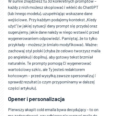
W sumie znajdziesz tu 30 konkretnych promptów –
każdy z nich możesz skopiować i wkleić do ChatGPT
(lub innego modelu), uzupełniając wskazane dane
wejściowe. Przy każdym podajemy kontekst „Kiedy
użyć” (w jakiej sytuacji dany prompt się przyda) oraz
sugerujemy, jakie dane należy w niego wstawić przed
wygenerowaniem odpowiedzi. Pamiętaj, że to tylko
przykłady – możesz je śmiało modyfikować. Ważne:
zachowaj styl polski (chyba że celowo tworzysz maila
po angielsku) i dopilnuj, aby gotowy tekst brzmiał
naturalnie. Te prompty pomogą Ci wygenerować
wartościowy szkic, ale Ty jesteś redaktorem
końcowym – przed wysyłką zawsze spersonalizuj i
sprawdź rezultat (o czym przypominamy w dalszej
części artykułu).
Opener i personalizacja
Pierwszy akapit cold emaila bywa decydujący – to on
ma zadecydować, czy odbiorca nie wyrzuci maila do