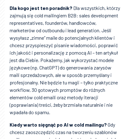
Dla kogo jest ten poradnik?
Dla wszystkich, którzy
zajmują się cold mailingiem B2B: sales development
representatives, founderów, handlowców,
marketerów od outboundu i lead generation. Jeśli
wysyłasz „zimne” maile do potencjalnych klientów i
chcesz przyspieszyć pisanie wiadomości, poprawić
ich jakość i personalizację z pomocą AI – ten artykuł
jest dla Ciebie. Pokażemy, jak wykorzystać modele
językowe (np. ChatGPT) do generowania zarysów
maili sprzedażowych, ale w sposób przemyślany i
profesjonalny. Nie będzie tu magii – tylko praktyczne
workflow, 30 gotowych promptów do różnych
elementów cold emaili oraz metody iteracji
(poprawiania) treści, żeby brzmiała naturalnie i nie
wpadała do spamu.
Kiedy warto sięgnąć po AI w cold mailingu?
Gdy
chcesz zaoszczędzić czas na tworzeniu szablonów