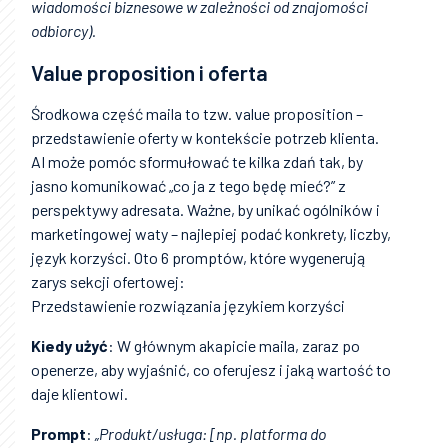
wiadomości biznesowe w zależności od znajomości
odbiorcy).
Value proposition i oferta
Środkowa część maila to tzw. value proposition –
przedstawienie oferty w kontekście potrzeb klienta.
AI może pomóc sformułować te kilka zdań tak, by
jasno komunikować „co ja z tego będę mieć?” z
perspektywy adresata. Ważne, by unikać ogólników i
marketingowej waty – najlepiej podać konkrety, liczby,
język korzyści. Oto 6 promptów, które wygenerują
zarys sekcji ofertowej:
Przedstawienie rozwiązania językiem korzyści
Kiedy użyć
: W głównym akapicie maila, zaraz po
openerze, aby wyjaśnić, co oferujesz i jaką wartość to
daje klientowi.
Prompt
:
„Produkt/usługa: [np. platforma do