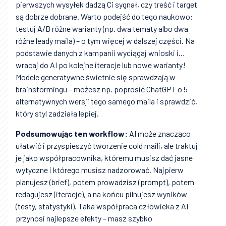
pierwszych wysyłek dadzą Ci sygnał, czy treść i target
są dobrze dobrane. Warto podejść do tego naukowo:
testuj A/B różne warianty (np. dwa tematy albo dwa
różne leady maila) – o tym więcej w dalszej części. Na
podstawie danych z kampanii wyciągaj wnioski i…
wracaj do AI po kolejne iteracje lub nowe warianty!
Modele generatywne świetnie się sprawdzają w
brainstormingu – możesz np. poprosić ChatGPT o 5
alternatywnych wersji tego samego maila i sprawdzić,
który styl zadziała lepiej.
Podsumowując ten workflow:
AI może znacząco
ułatwić i przyspieszyć tworzenie cold maili, ale traktuj
je jako współpracownika, któremu musisz dać jasne
wytyczne i którego musisz nadzorować. Najpierw
planujesz (brief), potem prowadzisz (prompt), potem
redagujesz (iteracje), a na końcu pilnujesz wyników
(testy, statystyki). Taka współpraca człowieka z AI
przynosi najlepsze efekty – masz szybko