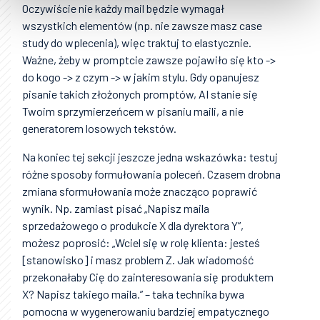
Oczywiście nie każdy mail będzie wymagał
wszystkich elementów (np. nie zawsze masz case
study do wplecenia), więc traktuj to elastycznie.
Ważne, żeby w promptcie zawsze pojawiło się kto ->
do kogo -> z czym -> w jakim stylu. Gdy opanujesz
pisanie takich złożonych promptów, AI stanie się
Twoim sprzymierzeńcem w pisaniu maili, a nie
generatorem losowych tekstów.
Na koniec tej sekcji jeszcze jedna wskazówka: testuj
różne sposoby formułowania poleceń. Czasem drobna
zmiana sformułowania może znacząco poprawić
wynik. Np. zamiast pisać „Napisz maila
sprzedażowego o produkcie X dla dyrektora Y”,
możesz poprosić: „Wciel się w rolę klienta: jesteś
[stanowisko] i masz problem Z. Jak wiadomość
przekonałaby Cię do zainteresowania się produktem
X? Napisz takiego maila.” – taka technika bywa
pomocna w wygenerowaniu bardziej empatycznego