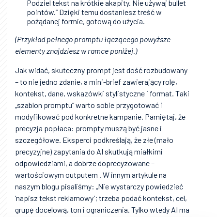
Podziel tekst na krótkie akapity. Nie używaj bullet
pointów.” Dzięki temu dostaniesz treść w
pożądanej formie, gotową do użycia.
(Przykład pełnego promptu łączącego powyższe
elementy znajdziesz w ramce poniżej.)
Jak widać, skuteczny prompt jest dość rozbudowany
– to nie jedno zdanie, a mini-brief zawierający rolę,
kontekst, dane, wskazówki stylistyczne i format. Taki
„szablon promptu” warto sobie przygotować i
modyfikować pod konkretne kampanie. Pamiętaj, że
precyzja popłaca: prompty muszą być jasne i
szczegółowe. Eksperci podkreślają, że złe (mało
precyzyjne) zapytania do AI skutkują miałkimi
odpowiedziami, a dobrze doprecyzowane –
wartościowym outputem . W innym artykule na
naszym blogu pisaliśmy: „Nie wystarczy powiedzieć
‘napisz tekst reklamowy’; trzeba podać kontekst, cel,
grupę docelową, ton i ograniczenia. Tylko wtedy AI ma