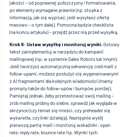
jakości – od poprawnej polszczyzny i formatowania,
po elementy wymagane prawnie (np. stopka z
informacją, jak się wypisać, jeśli wysyłasz ofertę
masowo – o tym dalej). Pomocna będzie checklista
(na końcu artykułu) – przejdź przez nią przed wysyłką.
Krok 6: Ustaw wysyłkę i monitoruj wyniki.
Gotowy
tekst zaimplementuj w narzędziu do kampanii
mailingowej (np. w systemie Sales Robots lub innym).
Jeśli tworzysz automatyczną sekwencję cold maili z
follow-upami, możesz posłużyć się wygenerowanymi
z AI fragmentami dla kolejnych wiadomości (mamy
prompty także do follow-upów i bumpów poniżej).
Pamiętaj jednak, żeby przetestować swój mailing –
zrób mailing próbny do siebie, sprawdź jak wygląda w
skrzynce (czy temat się mieści, czy preheader się
wyświetla, czy linki działają). Następnie wyślij
pierwszą partię maili i monitoruj wskaźniki: open
rate, reply rate, bounce rate itp. Wyniki tych