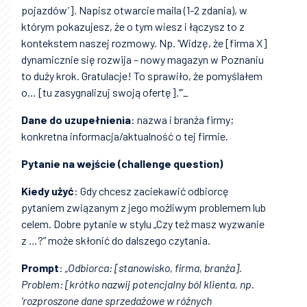
pojazdów’]. Napisz otwarcie maila (1-2 zdania), w
którym pokazujesz, że o tym wiesz i łączysz to z
kontekstem naszej rozmowy. Np. ‘Widzę, że [firma X]
dynamicznie się rozwija – nowy magazyn w Poznaniu
to duży krok. Gratulacje! To sprawiło, że pomyślałem
o… [tu zasygnalizuj swoją ofertę].’”_
Dane do uzupełnienia
: nazwa i branża firmy;
konkretna informacja/aktualność o tej firmie.
Pytanie na wejście (challenge question)
Kiedy użyć
: Gdy chcesz zaciekawić odbiorcę
pytaniem związanym z jego możliwym problemem lub
celem. Dobre pytanie w stylu „Czy też masz wyzwanie
z …?” może skłonić do dalszego czytania.
Prompt
:
„Odbiorca: [stanowisko, firma, branża].
Problem: [krótko nazwij potencjalny ból klienta, np.
‘rozproszone dane sprzedażowe w różnych