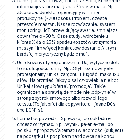
Dane i punkty do uwzględnienia: Podaj konkretne
informacje, które mają znaleźć się w mailu. Np.
„Odbiorca: dyrektor operacyjny w firmie
produkcyjnej (~200 osób). Problem: częste
przestoje maszyn. Nasze rozwiązanie: system
monitoringu IoT przewidujący awarie, zmniejsza
downtime o ~30%. Case study: wdrożenie u
klienta X dało 25% spadku kosztów utrzymania
maszyn.” Im więcej konkretów dostanie AI, tym
bardziej merytoryczny będzie mail.
Oczekiwany styl/ograniczenia: Daj wytyczne dot.
tonu, długości, formy. Np. „Styl: rozmowny ale
profesjonalny, unikaj żargonu. Długość: maks 120
słów. Ma brzmieć, jakby pisał człowiek, a nie bot.
Unikaj słów typu ‘oferta’, ‘promocja’.” Takie
ograniczenia sprawią, że model nie „odpłynie” w
stronę zbyt reklamowego albo rozwlekłego
tekstu. (To jak brief dla copywritera – jasne DO’s
and DON’Ts).
Format odpowiedzi: Sprecyzuj, co dokładnie
chcesz otrzymać. Np. „Wynik: pełen e-mail po
polsku, z propozycją tematu wiadomości (subject)
na początku i z podpisem handlowca na końcu.