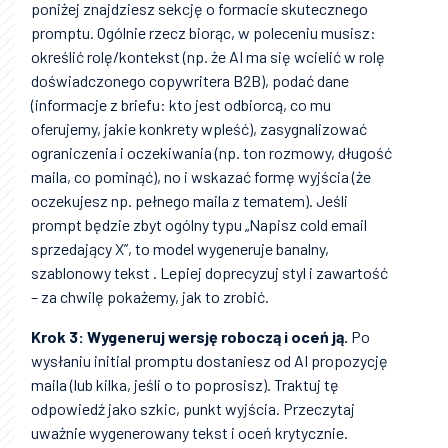
poniżej znajdziesz sekcję o formacie skutecznego
promptu. Ogólnie rzecz biorąc, w poleceniu musisz:
określić rolę/kontekst (np. że AI ma się wcielić w rolę
doświadczonego copywritera B2B), podać dane
(informacje z briefu: kto jest odbiorcą, co mu
oferujemy, jakie konkrety wpleść), zasygnalizować
ograniczenia i oczekiwania (np. ton rozmowy, długość
maila, co pominąć), no i wskazać formę wyjścia (że
oczekujesz np. pełnego maila z tematem). Jeśli
prompt będzie zbyt ogólny typu „Napisz cold email
sprzedający X”, to model wygeneruje banalny,
szablonowy tekst . Lepiej doprecyzuj styl i zawartość
– za chwilę pokażemy, jak to zrobić.
Krok 3: Wygeneruj wersję roboczą i oceń ją.
Po
wysłaniu initial promptu dostaniesz od AI propozycję
maila (lub kilka, jeśli o to poprosisz). Traktuj tę
odpowiedź jako szkic, punkt wyjścia. Przeczytaj
uważnie wygenerowany tekst i oceń krytycznie.