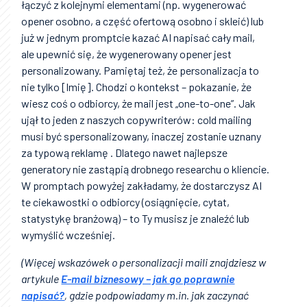
łączyć z kolejnymi elementami (np. wygenerować
opener osobno, a część ofertową osobno i skleić) lub
już w jednym promptcie kazać AI napisać cały mail,
ale upewnić się, że wygenerowany opener jest
personalizowany. Pamiętaj też, że personalizacja to
nie tylko [Imię]. Chodzi o kontekst – pokazanie, że
wiesz coś o odbiorcy, że mail jest „one-to-one”. Jak
ujął to jeden z naszych copywriterów: cold mailing
musi być spersonalizowany, inaczej zostanie uznany
za typową reklamę . Dlatego nawet najlepsze
generatory nie zastąpią drobnego researchu o kliencie.
W promptach powyżej zakładamy, że dostarczysz AI
te ciekawostki o odbiorcy (osiągnięcie, cytat,
statystykę branżową) – to Ty musisz je znaleźć lub
wymyślić wcześniej.
(Więcej wskazówek o personalizacji maili znajdziesz w
artykule
E-mail biznesowy – jak go poprawnie
napisać?
, gdzie podpowiadamy m.in. jak zaczynać