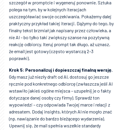
szczegół w promptcie i wygeneruj ponownie. Sztuka
polega na tym, by w kolejnych iteracjach
uszczegóławiać swoje oczekiwania. Pokażemy dalej
praktyczny przykład takiej iteracji. Dążymy do tego, by
finalny tekst brzmiał jak napisany przez człowieka, a
nie AI – bo tylko taki zwiększy szanse na pozytywną
reakcję odbiorcy. Iteruj prompt tak długo, aż uznasz,
że email jest gotowy (często wystarczą 2–3
poprawki).
Krok 5: Personalizuj i dopieszczaj finalną wersję.
Gdy masz już niezły draft od AI, dostosuj go jeszcze
ręcznie pod konkretnego odbiorcę (zwłaszcza jeśli AI
wstawiło jakieś ogólne miejsca – uzupełnij je o fakty
dotyczące danej osoby czy firmy). Sprawdź ton
wypowiedzi – czy odpowiada Twojej marce i relacji z
adresatem. Dodaj insights, których AI nie mogło znać
(np. nawiązanie do bardzo bieżącego wydarzenia).
Upewnij się, że mail spełnia wszelkie standardy