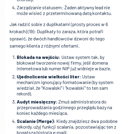
Zarządzanie statusem: Żaden aktywny lead nie
może wisieć z przeterminowaną datą kontaktu.
Jak radzić sobie z duplikatami (prosty proces w 6
krokach) (19): Duplikaty to zaraza, która potrafi
sprawić, że dwóch handlowców dzwoni do tego
samego klienta z różnymi ofertami.
Blokada na wejściu:
Ustaw system tak, by
blokował tworzenie nowej firmy, jeśli domena
internetowa lub numer NIP już widnieje w bazie.
Ujednolicenie wielkości liter:
Ustaw
mechanizm ignorujący formatowanie (by system
wiedział, że "Kowalski" i "kowalski" to ten sam
rekord).
Audyt miesięczny:
Zmuś administratora do
przeprowadzania godzinnego przeglądu bazy na
koniec każdego miesiąca.
Scalanie (Merge):
Kiedy znajdziesz dwa podobne
rekordy, użyj funkcji scalania, pozostawiając ten z
bogatszą historią e-maili.