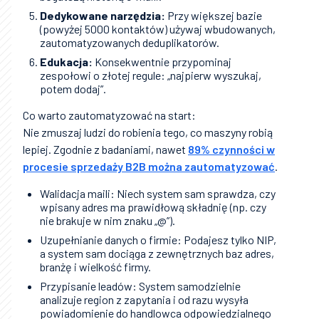
Dedykowane narzędzia:
Przy większej bazie
(powyżej 5000 kontaktów) używaj wbudowanych,
zautomatyzowanych deduplikatorów.
Edukacja:
Konsekwentnie przypominaj
zespołowi o złotej regule: „najpierw wyszukaj,
potem dodaj”.
Co warto zautomatyzować na start:
Nie zmuszaj ludzi do robienia tego, co maszyny robią
lepiej. Zgodnie z badaniami, nawet
89% czynności w
procesie sprzedaży B2B można zautomatyzować
.
Walidacja maili: Niech system sam sprawdza, czy
wpisany adres ma prawidłową składnię (np. czy
nie brakuje w nim znaku „@”).
Uzupełnianie danych o firmie: Podajesz tylko NIP,
a system sam dociąga z zewnętrznych baz adres,
branżę i wielkość firmy.
Przypisanie leadów: System samodzielnie
analizuje region z zapytania i od razu wysyła
powiadomienie do handlowca odpowiedzialnego