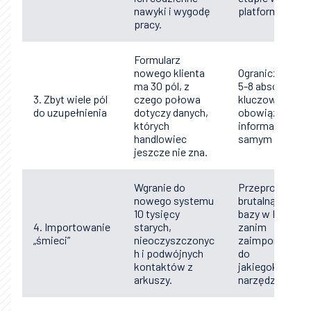
nawyki i wygodę
platformy.
pracy.
Formularz
nowego klienta
Ogranicz się do
ma 30 pól, z
5-8 absolutnie
3. Zbyt wiele pól
czego połowa
kluczowych i
do uzupełnienia
dotyczy danych,
obowiązkowyc
których
informacji na
handlowiec
samym starcie.
jeszcze nie zna.
Wgranie do
Przeprowadź
nowego systemu
brutalną czystk
10 tysięcy
bazy w Excelu,
4. Importowanie
starych,
zanim
„śmieci”
nieoczyszczonyc
zaimportujesz 
h i podwójnych
do
kontaktów z
jakiegokolwiek
arkuszy.
narzędzia.