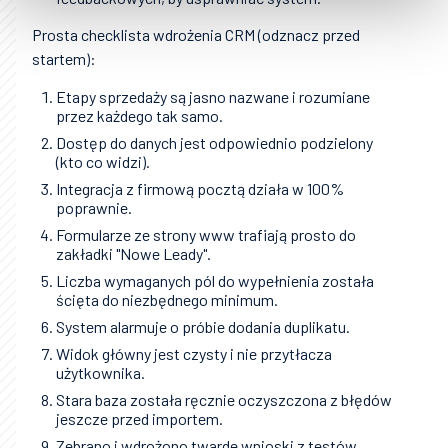
Prosta checklista wdrożenia CRM (odznacz przed
startem):
Etapy sprzedaży są jasno nazwane i rozumiane
przez każdego tak samo.
Dostęp do danych jest odpowiednio podzielony
(kto co widzi).
Integracja z firmową pocztą działa w 100%
poprawnie.
Formularze ze strony www trafiają prosto do
zakładki "Nowe Leady".
Liczba wymaganych pól do wypełnienia została
ścięta do niezbędnego minimum.
System alarmuje o próbie dodania duplikatu.
Widok główny jest czysty i nie przytłacza
użytkownika.
Stara baza została ręcznie oczyszczona z błędów
jeszcze przed importem.
Zebrano i wdrożono twarde wnioski z testów