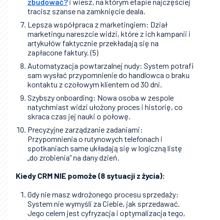
zbudować?
i wiesz, na którym etapie najczęściej
tracisz szanse na zamknięcie deala.
Lepsza współpraca z marketingiem: Dział
marketingu nareszcie widzi, które z ich kampanii i
artykułów faktycznie przekładają się na
zapłacone faktury. (5)
Automatyzacja powtarzalnej nudy: System potrafi
sam wysłać przypomnienie do handlowca o braku
kontaktu z czołowym klientem od 30 dni.
Szybszy onboarding: Nowa osoba w zespole
natychmiast widzi ułożony proces i historię, co
skraca czas jej nauki o połowę.
Precyzyjne zarządzanie zadaniami:
Przypomnienia o rutynowych telefonach i
spotkaniach same układają się w logiczną listę
„do zrobienia” na dany dzień.
Kiedy CRM NIE pomoże (8 sytuacji z życia):
Gdy nie masz wdrożonego procesu sprzedaży:
System nie wymyśli za Ciebie, jak sprzedawać.
Jego celem jest cyfryzacja i optymalizacja tego,