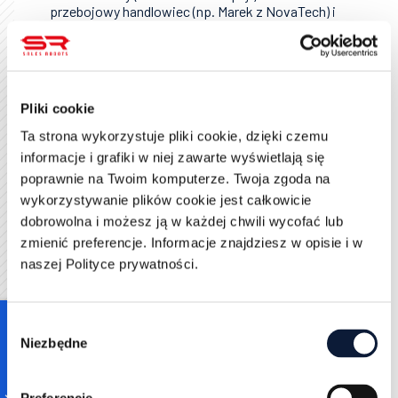
przebojowy handlowiec (np. Marek z NovaTech) i
jedna osoba z marketingu, którzy jako pierwsi
przetrą szlaki.
Dni 1-30: Fundamenty i faza Pilotażu
W tym miesiącu nie wpuszczaj do systemu całej
Pliki cookie
firmy. Zbudujcie solidne tory.
Ta strona wykorzystuje pliki cookie, dzięki czemu
Tydzień 1: Zdefiniowanie sztywnych kroków w
informacje i grafiki w niej zawarte wyświetlają się
lejku sprzedażowym i ograniczenie własnych
poprawnie na Twoim komputerze. Twoja zgoda na
pomysłów do minimum.
wykorzystywanie plików cookie jest całkowicie
Tydzień 2: Konfiguracja integracji poczty,
dobrowolna i możesz ją w każdej chwili wycofać lub
kalendarza i formularzy ze strony internetowej.
zmienić preferencje. Informacje znajdziesz w opisie i w
Tydzień 3: Pilotaż. Ambasadorzy (Marek) pracują
naszej Polityce prywatności.
przez dwa tygodnie wyłącznie w nowym systemie,
wyłapując to, co frustruje i nie działa.15
Tydzień 4: Gaszenie pożarów, skracanie
Consent
formularzy i wyrzucanie zbędnych kroków na
Niezbędne
podstawie feedbacku.
Selection
Dni 31-60: Onboarding i Wielka Migracja