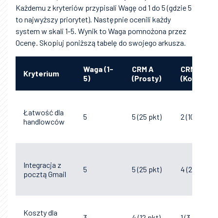
Każdemu z kryteriów przypisali Wagę od 1 do 5 (gdzie 5
to najwyższy priorytet). Następnie ocenili każdy
system w skali 1-5. Wynik to Waga pomnożona przez
Ocenę. Skopiuj poniższą tabelę do swojego arkusza.
Waga (1-
CRM A
CRM B
Kryterium
5)
(Prosty)
(Kombajn)
Łatwość dla
5
5 (25 pkt)
2 (10 pkt)
handlowców
Integracja z
5
5 (25 pkt)
4 (20 pkt)
pocztą Gmail
Koszty dla
3
4 (12 pkt)
1 (3 pkt)