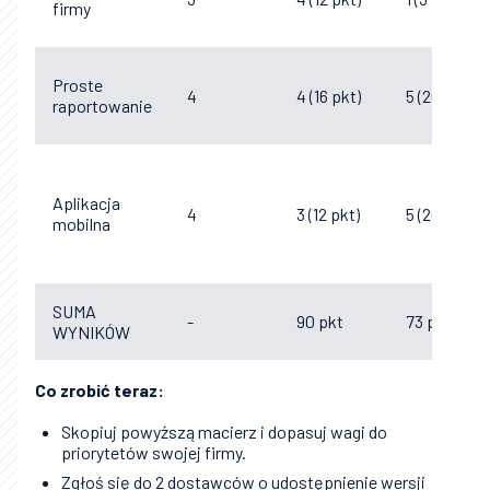
firmy
Proste
4
4 (16 pkt)
5 (20 pkt)
raportowanie
Aplikacja
4
3 (12 pkt)
5 (20 pkt)
mobilna
SUMA
-
90 pkt
73 pkt
WYNIKÓW
Co zrobić teraz:
Skopiuj powyższą macierz i dopasuj wagi do
priorytetów swojej firmy.
Zgłoś się do 2 dostawców o udostępnienie wersji