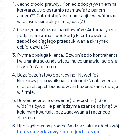
Jedno źródło prawdy: Koniec z dopytywaniem na
korytarzu „kto ostatnio rozmawiał z panem
Janem?”. Cała historia komunikacji jest widoczna
w jednym, centralnym miejscu. (3)
Oszczędność czasu handlowców: Automatyczne
podpinanie e-maili pod kartę klienta uwalnia
zespół od ciągłego przeszukiwania skrzynek
odbiorczych. (4)
Płynna obsługa klienta: Dzwonisz do kontrahenta
i w ułamku sekundy wiesz, na co umawialiście się
trzy miesiące temu.
Bezpieczeństwo operacyjne: Nawet jeśli
kluczowy pracownik nagle odchodzi, cała wiedza
o jego relacjach biznesowych bezpiecznie zostaje
w firmie.
Dokładne prognozowanie (forecasting): Szef
widzi na żywo, ile pieniędzy ma szansę spłynąć w
kolejnym kwartale, bez zgadywania i ręcznego
zliczania.
Uporządkowany proces: Widzisz jak na dłoni swój
Lejek sprzedażowy - co to jest i jak go