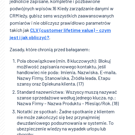
jednolicie zapisane, kompletne i pozbawione
podwójnych wpisów.16 Kiedy zarządzanie danymi w
CRM leży, gubisz sens wszystkich zaawansowanych
pomiarów i nie obliczysz prawidłowo parametrów
takich jak
CLV (customer lifetime value) – czym
jest i jak obliczyć?
.
Zasady, które chronią przed bałaganem:
Pola obowiązkowe (min. 8 kluczowych): Blokuj
możliwość zapisania nowego kontaktu, jeśli
handlowiec nie poda: Imienia, Nazwiska, E-maila,
Nazwy Firmy, Stanowiska, Źródła leada, Etapu
szansy oraz Opiekuna klienta. (17)
Standard nazewnictwa: Wszyscy muszą nazywać
szanse sprzedażowe według jednego klucza, np.:
Nazwa Firmy – Nazwa Produktu – Miesiąc/Rok. (18)
Notatki ze spotkań: Żadne spotkanie z klientem
nie może zakończyć się bez przynajmniej
dwuzdaniowego podsumowania w systemie. To
ubezpieczenie wiedzy na wypadek urlopu lub
choroby.