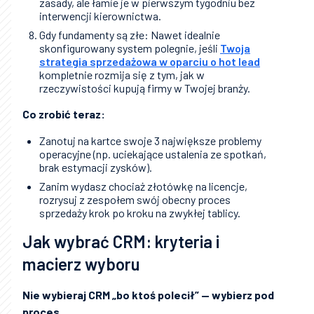
zasady, ale łamie je w pierwszym tygodniu bez
interwencji kierownictwa.
Gdy fundamenty są złe: Nawet idealnie
skonfigurowany system polegnie, jeśli
Twoja
strategia sprzedażowa w oparciu o hot lead
kompletnie rozmija się z tym, jak w
rzeczywistości kupują firmy w Twojej branży.
Co zrobić teraz:
Zanotuj na kartce swoje 3 największe problemy
operacyjne (np. uciekające ustalenia ze spotkań,
brak estymacji zysków).
Zanim wydasz chociaż złotówkę na licencje,
rozrysuj z zespołem swój obecny proces
sprzedaży krok po kroku na zwykłej tablicy.
Jak wybrać CRM: kryteria i
macierz wyboru
Nie wybieraj CRM „bo ktoś polecił” — wybierz pod
proces.