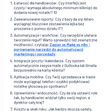
Łatwość dla handlowców: Czy interfejs jest
czysty i wymaga absolutnego minimum kliknięć do
dodania nowej notatki? 10
Zaawansowane raporty: Czy z bazy da się łatwo
wyciągnąć kluczowe zestawienia lejka bez
proszenia o pomoc działu IT?
Automatyzacje i workflow: Czy narzędzie ułatwia
tworzenie reguł? Warto sprawdzić też zewnętrzne
możliwości, czytając
Zapier vs Make vs n8n –
porównanie narzędzi do automatyzacji
marketingu i sprzedaży
.
Integracje poczty i kalendarza: Czy system
automatycznie zasysa maile z Outlooka lub Gmaila
bezpośrednio na kartę klienta?
Aplikacja mobilna: Czy Twój sprzedawca w trasie
może wyciągnąć telefon i szybko podyktować
notatkę głosową po spotkaniu?
Uprawnienia i widoczność: Czy da się ustawić role
tak, by handlowiec widział tylko swój region, a
dyrektor cały kraj?
Koszty w skali roku: Jak bardzo skoczą opłaty,