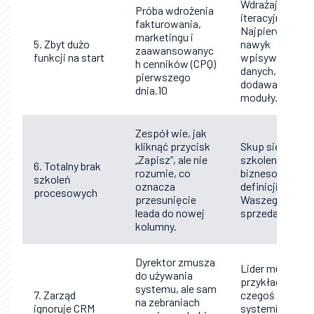
Wdrażaj
Próba wdrożenia
iteracyjnie.
fakturowania,
Najpierw zbudu
marketingu i
5. Zbyt dużo
nawyk
zaawansowanyc
funkcji na start
wpisywania
h cenników (CPQ)
danych, a pote
pierwszego
dodawaj kolejn
dnia.10
moduły.
Zespół wie, jak
kliknąć przycisk
Skup się na
„Zapisz”, ale nie
szkoleniu z logi
6. Totalny brak
rozumie, co
biznesowej i
szkoleń
oznacza
definicji
procesowych
przesunięcie
Waszego cyklu
leada do nowej
sprzedażowego
kolumny.
Dyrektor zmusza
Lider musi daw
do używania
przykład. Jeśli
systemu, ale sam
7. Zarząd
czegoś nie ma 
na zebraniach
ignoruje CRM
systemie,