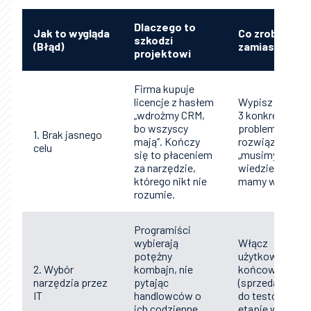
Dlaczego to
Jak to wygląda
Co zrobić
szkodzi
(Błąd)
zamiast
projektowi
Firma kupuje
licencje z hasłem
Wypisz na kart
„wdrożmy CRM,
3 konkretne
bo wszyscy
problemy do
1. Brak jasnego
mają”. Kończy
rozwiązania (np
celu
się to płaceniem
„musimy
za narzędzie,
wiedzieć, ile
którego nikt nie
mamy w lejku”).
rozumie.
Programiści
wybierają
Włącz
potężny
użytkowników
2. Wybór
kombajn, nie
końcowych
narzędzia przez
pytając
(sprzedawców)
IT
handlowców o
do testów już n
ich codzienne
etapie wyboru