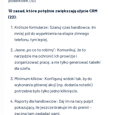
podatkowe. (10)
10 zasad, które potężnie zwiększają użycie CRM
(22):
Krótsze formularze: Szanuj czas handlowca. Im
mniej pól do wypełnienia na etapie zimnego
telefonu, tym lepiej.
Jasne „po co to robimy”: Komunikuj, że to
narzędzie ma ochronić ich prowizje i
zorganizować pracę, a nie tylko generować tabelki
dla szefa.
Minimum klików: Konfiguruj widoki tak, by do
wykonania głównej akcji (np. dodania notatki)
potrzebne było tylko jedno kliknięcie.
Raporty dla handlowców: Daj im na tacy pulpit
pokazujący, ile jeszcze brakuje im do premii –
zaczną tam zaglądać sami.