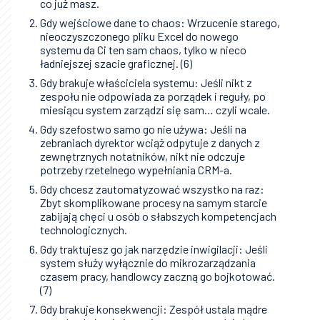
co już masz.
Gdy wejściowe dane to chaos: Wrzucenie starego,
nieoczyszczonego pliku Excel do nowego
systemu da Ci ten sam chaos, tylko w nieco
ładniejszej szacie graficznej. (6)
Gdy brakuje właściciela systemu: Jeśli nikt z
zespołu nie odpowiada za porządek i reguły, po
miesiącu system zarządzi się sam… czyli wcale.
Gdy szefostwo samo go nie używa: Jeśli na
zebraniach dyrektor wciąż odpytuje z danych z
zewnętrznych notatników, nikt nie odczuje
potrzeby rzetelnego wypełniania CRM-a.
Gdy chcesz zautomatyzować wszystko na raz:
Zbyt skomplikowane procesy na samym starcie
zabijają chęci u osób o słabszych kompetencjach
technologicznych.
Gdy traktujesz go jak narzędzie inwigilacji: Jeśli
system służy wyłącznie do mikrozarządzania
czasem pracy, handlowcy zaczną go bojkotować.
(7)
Gdy brakuje konsekwencji: Zespół ustala mądre