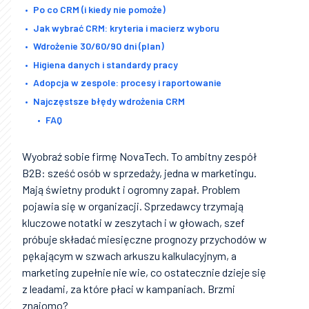
Po co CRM (i kiedy nie pomoże)
Jak wybrać CRM: kryteria i macierz wyboru
Wdrożenie 30/60/90 dni (plan)
Higiena danych i standardy pracy
Adopcja w zespole: procesy i raportowanie
Najczęstsze błędy wdrożenia CRM
FAQ
Wyobraź sobie firmę NovaTech. To ambitny zespół
B2B: sześć osób w sprzedaży, jedna w marketingu.
Mają świetny produkt i ogromny zapał. Problem
pojawia się w organizacji. Sprzedawcy trzymają
kluczowe notatki w zeszytach i w głowach, szef
próbuje składać miesięczne prognozy przychodów w
pękającym w szwach arkuszu kalkulacyjnym, a
marketing zupełnie nie wie, co ostatecznie dzieje się
z leadami, za które płaci w kampaniach. Brzmi
znajomo?