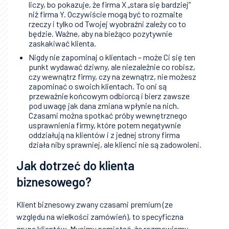
liczy, bo pokazuje, że firma X „stara się bardziej”
niż firma Y. Oczywiście mogą być to rozmaite
rzeczy i tylko od Twojej wyobraźni zależy co to
będzie. Ważne, aby na bieżąco pozytywnie
zaskakiwać klienta.
Nigdy nie zapominaj o klientach – może Ci się ten
punkt wydawać dziwny, ale niezależnie co robisz,
czy wewnątrz firmy, czy na zewnątrz, nie możesz
zapominać o swoich klientach. To oni są
przeważnie końcowym odbiorcą i bierz zawsze
pod uwagę jak dana zmiana wpłynie na nich.
Czasami można spotkać próby wewnętrznego
usprawnienia firmy, które potem negatywnie
oddziałują na klientów i z jednej strony firma
działa niby sprawniej, ale klienci nie są zadowoleni.
Jak dotrzeć do klienta
biznesowego?
Klient biznesowy zwany czasami premium (ze
względu na wielkości zamówień), to specyficzna
grupa klientów. Musimy pamiętać, że rozmawiamy