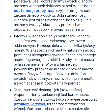
podstawa. Jeśli dobrze znamy swoich klientów
możemy w sposób dokładny określić, jaka będzie
customer journey map
, czyli ich droga w celu
zakupu danego produktu. Dobra znajomość
klientów jest wręcz niezbędna, bo to dzięki niej
możemy tworzyć skuteczny przekaz i w
odpowiedni sposób kierować naszą firmą.
Informuj w sposób ciągły i skuteczny – obecny
klient jest wręcz przeładowany przekazem
reklamowym. Każdego dnia widzi on kilka tysięcy
marek. Większość z nich jest w naturalny sposób
pomijana i niezapamiętywana. Zadaniem dobrego
marketingowca jest zrobić tak, aby akurat nasza
była zapamiętana. W tym właśnie celu
powinniśmy przekaz do klienta kierować bardzo
często. Oczywiście sposób warto dobrać do
swoich indywidualnych możliwości i preferencji,
ale konieczne jest pozostanie w pamięci.
Oferuj wartość dodaną – jak już wcześniej
wspomnieliśmy konkurencji jest bardzo dużo.
Często nie wystarczy już tylko sprawnie operować
językiem korzyści
, trzeba zaoferować coś
więcej. Wartość dodana dla klienta bardzo się