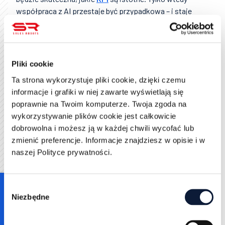
współpraca z AI przestaje być przypadkowa – i staje
się realnym wsparciem codziennej pracy.
Na co uważać, żeby duet z AI był
naprawdę efektywny
Pliki cookie
Ta strona wykorzystuje pliki cookie, dzięki czemu
Współpraca człowieka i AI może przynieść
informacje i grafiki w niej zawarte wyświetlają się
znakomite efekty – pod warunkiem, że unikniemy kilku
poprawnie na Twoim komputerze. Twoja zgoda na
typowych pułapek. Jedną z nich jest bezkrytyczne
wykorzystywanie plików cookie jest całkowicie
zaufanie do danych. Choć AI potrafi analizować
dobrowolna i możesz ją w każdej chwili wycofać lub
ogromne zbiory informacji, nie zawsze potrafi je
zmienić preferencje. Informacje znajdziesz w opisie i w
interpretować właściwie. Dane bez kontekstu bywają
naszej Polityce prywatności.
mylące – dlatego niezbędna jest ludzka interpretacja i
umiejętność dostrzegania niuansów, których
algorytm nie zauważy.
Consent
Niezbędne
Selection
Kolejne ryzyko to nadmierna automatyzacja bez
kontroli. Choć AI może generować treści
błyskawicznie, nie gwarantuje, że będą one zgodne z