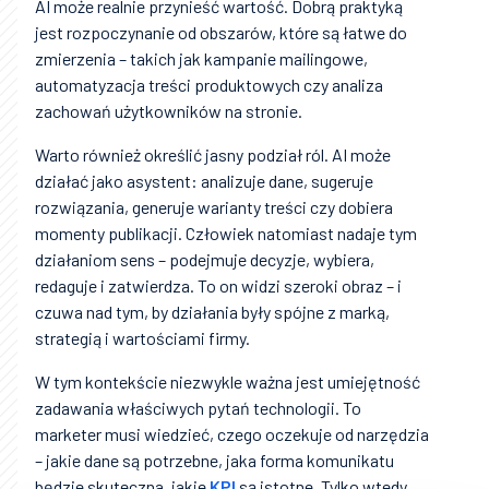
AI może realnie przynieść wartość. Dobrą praktyką
jest rozpoczynanie od obszarów, które są łatwe do
zmierzenia – takich jak kampanie mailingowe,
automatyzacja treści produktowych czy analiza
zachowań użytkowników na stronie.
Warto również określić jasny podział ról. AI może
działać jako asystent: analizuje dane, sugeruje
rozwiązania, generuje warianty treści czy dobiera
momenty publikacji. Człowiek natomiast nadaje tym
działaniom sens – podejmuje decyzje, wybiera,
redaguje i zatwierdza. To on widzi szeroki obraz – i
czuwa nad tym, by działania były spójne z marką,
strategią i wartościami firmy.
W tym kontekście niezwykle ważna jest umiejętność
zadawania właściwych pytań technologii. To
marketer musi wiedzieć, czego oczekuje od narzędzia
– jakie dane są potrzebne, jaka forma komunikatu
będzie skuteczna, jakie
KPI
są istotne. Tylko wtedy