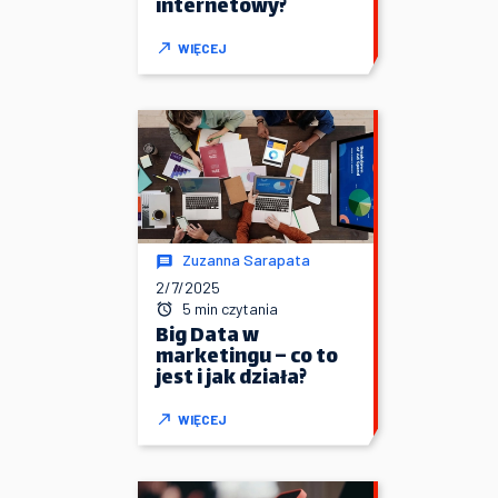
internetowy?
WIĘCEJ
Zuzanna Sarapata
2/7/2025
5 min czytania
Big Data w
marketingu – co to
jest i jak działa?
WIĘCEJ