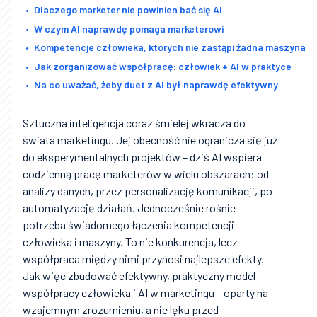
Dlaczego marketer nie powinien bać się AI
W czym AI naprawdę pomaga marketerowi
Kompetencje człowieka, których nie zastąpi żadna maszyna
Jak zorganizować współpracę: człowiek + AI w praktyce
Na co uważać, żeby duet z AI był naprawdę efektywny
Sztuczna inteligencja coraz śmielej wkracza do
świata marketingu. Jej obecność nie ogranicza się już
do eksperymentalnych projektów – dziś AI wspiera
codzienną pracę marketerów w wielu obszarach: od
analizy danych, przez personalizację komunikacji, po
automatyzację działań. Jednocześnie rośnie
potrzeba świadomego łączenia kompetencji
człowieka i maszyny. To nie konkurencja, lecz
współpraca między nimi przynosi najlepsze efekty.
Jak więc zbudować efektywny, praktyczny model
współpracy człowieka i AI w marketingu – oparty na
wzajemnym zrozumieniu, a nie lęku przed