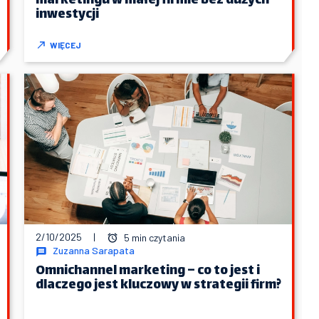
marketingu w małej firmie bez dużych
inwestycji
WIĘCEJ
2/10/2025
|
5 min czytania
Zuzanna Sarapata
Omnichannel marketing – co to jest i
dlaczego jest kluczowy w strategii firm?