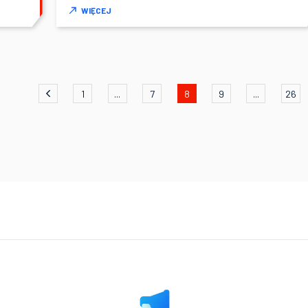
WIĘCEJ
1
...
7
8
9
...
26