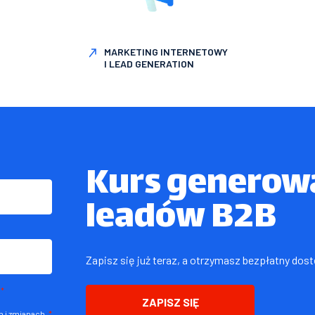
MARKETING INTERNETOWY
I LEAD GENERATION
Kurs generowa
leadów B2B
Zapisz się już teraz, a otrzymasz bezpłatny dos
*
ZAPISZ SIĘ
 i zmianach.
*