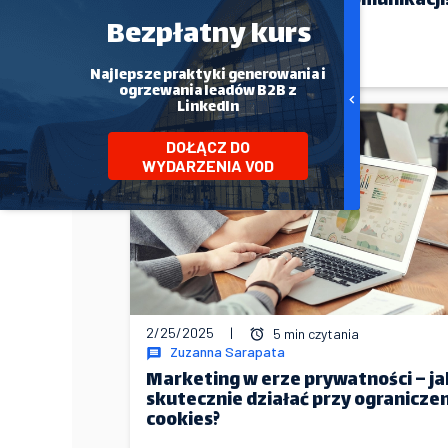
bieżące wydarzenia w komunikacji
Bezpłatny kurs
WIĘCEJ
Najlepsze praktyki generowania i
ogrzewania leadów B2B z
LinkedIn
DOŁĄCZ DO
WYDARZENIA VOD
2/25/2025
|
5 min czytania
Zuzanna Sarapata
Marketing w erze prywatności – ja
skutecznie działać przy ogranicze
cookies?