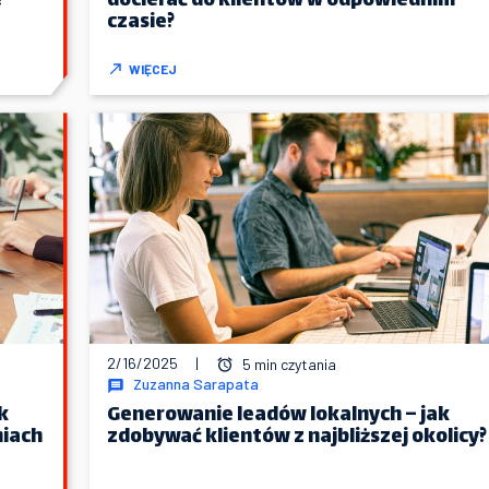
?
docierać do klientów w odpowiednim
czasie?
WIĘCEJ
2/16/2025
|
5 min czytania
Zuzanna Sarapata
k
Generowanie leadów lokalnych – jak
niach
zdobywać klientów z najbliższej okolicy?