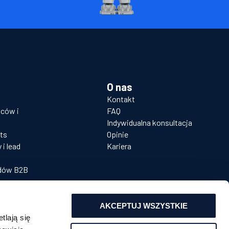
O nas
Kontakt
wców i
FAQ
Indywidualna konsultacja
ts
Opinie
i lead
Kariera
adów B2B
AKCEPTUJ WSZYSTKIE
tlają się