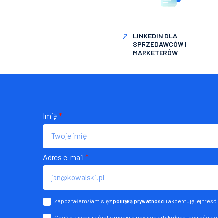
LINKEDIN DLA
SPRZEDAWCÓW I
MARKETERÓW
Imię
*
Adres e-mail
*
Zapoznałem/łam się z
i akceptuję jej treść.
polityką prywatności
Chcę otrzymywać informacje o nowych artykułach, nowościach