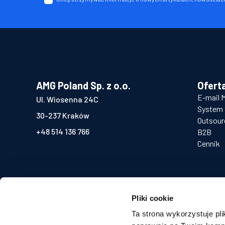
AMG Poland Sp. z o.o.
Ofert
E-mail 
Ul. Wiosenna 24C
System 
30-237 Kraków
Outsour
+48 514 136 766
B2B
Cennik
sales@salesrobots.pl
Pliki cookie
Ta strona wykorzystuje plik