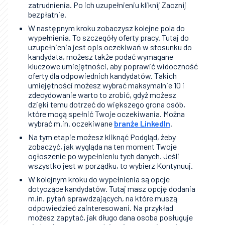
zatrudnienia. Po ich uzupełnieniu kliknij Zacznij
bezpłatnie.
W następnym kroku zobaczysz kolejne pola do
wypełnienia. To szczegóły oferty pracy. Tutaj do
uzupełnienia jest opis oczekiwań w stosunku do
kandydata, możesz także podać wymagane
kluczowe umiejętności, aby poprawić widoczność
oferty dla odpowiednich kandydatów. Takich
umiejętności możesz wybrać maksymalnie 10 i
zdecydowanie warto to zrobić, gdyż możesz
dzięki temu dotrzeć do większego grona osób,
które mogą spełnić Twoje oczekiwania. Można
wybrać m.in. oczekiwane
branże LinkedIn
.
Na tym etapie możesz kliknąć Podgląd, żeby
zobaczyć, jak wygląda na ten moment Twoje
ogłoszenie po wypełnieniu tych danych. Jeśli
wszystko jest w porządku, to wybierz Kontynuuj.
W kolejnym kroku do wypełnienia są opcje
dotyczące kandydatów. Tutaj masz opcję dodania
m.in. pytań sprawdzających, na które muszą
odpowiedzieć zainteresowani. Na przykład
możesz zapytać, jak długo dana osoba posługuje