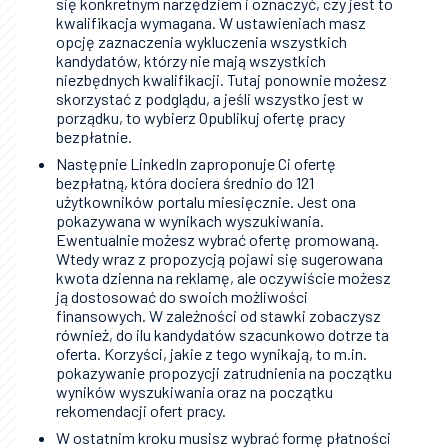
się konkretnym narzędziem i oznaczyć, czy jest to
kwalifikacja wymagana. W ustawieniach masz
opcję zaznaczenia wykluczenia wszystkich
kandydatów, którzy nie mają wszystkich
niezbędnych kwalifikacji. Tutaj ponownie możesz
skorzystać z podglądu, a jeśli wszystko jest w
porządku, to wybierz Opublikuj ofertę pracy
bezpłatnie.
Następnie LinkedIn zaproponuje Ci ofertę
bezpłatną, która dociera średnio do 121
użytkowników portalu miesięcznie. Jest ona
pokazywana w wynikach wyszukiwania.
Ewentualnie możesz wybrać ofertę promowaną.
Wtedy wraz z propozycją pojawi się sugerowana
kwota dzienna na reklamę, ale oczywiście możesz
ją dostosować do swoich możliwości
finansowych. W zależności od stawki zobaczysz
również, do ilu kandydatów szacunkowo dotrze ta
oferta. Korzyści, jakie z tego wynikają, to m.in.
pokazywanie propozycji zatrudnienia na początku
wyników wyszukiwania oraz na początku
rekomendacji ofert pracy.
W ostatnim kroku musisz wybrać formę płatności