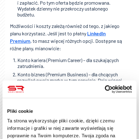
i zapłacić. Po tym oferta będzie promowana.
Wydatek dzienny nie przekroczy ustalonego
budżetu.
Możliwości i koszty zależą również od tego, z jakiego
planu korzystasz. Jeśli jest to płatny
LinkedIn
Premium
, to masz więcej różnych opcji. Dostępne są
różne plany, mianowicie:
Konto kariera (Premium Career) – dla szukających
zatrudnienia.
Konto biznes (Premium Business) – dla chcących
rozwijać swoją markę w tym serwisie. Daje więcej
niż Premium Career.
Konto sprzedaż, nazywane Sales Navigatorem –
dla chcących budować siatkę klientów i
generować leady przez LinkedIn.
Pliki cookie
Konto zatrudnienie (Recruiter Lite) – dla
rekruterów. Uwaga: w tym przypadku nie dodasz
Ta strona wykorzystuje pliki cookie, dzięki czemu
bezpłatnie oferty pracy. Za to musisz dodatkowo
informacje i grafiki w niej zawarte wyświetlają się
zapłacić, ale za to możesz utworzyć m.in. 100
poprawnie na Twoim komputerze. Twoja zgoda na
projektów rekrutacyjnych.