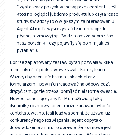
Często leady pozyskiwane są przez content – jeśli
ktoś np. oglądał już demo produktu lub czytał case
study, świadczy to o większym zainteresowaniu.
Agent AI może wykorzystać te informacje do
płynnej rozmowy (np. “Widziałam, że pobrał Pan
nasz poradnik – czy pojawiły się po nim jakieś
pytania?”).
Dobrze zaplanowany zestaw pytań pozwala w kilka
minut określić podstawowe kwalifikatory leadu.
Ważne, aby agent nie brzmiał jak ankieter z
formularzem – powinien reagować na odpowiedzi,
drążyć tam, gdzie trzeba, pomijać nieistotne kwestie.
Nowoczesne algorytmy NLP umożliwiają taką
dynamikę rozmowy: agent może zadawać pytania
kontekstowe, np. jeśli lead wspomni, że używa już
konkurencyjnego rozwiązania, agent dopyta o
doświadczenia z nim. To sprawia, że rozmowa jest
naturalniejsza i bardziej wartościowa. W praktyce