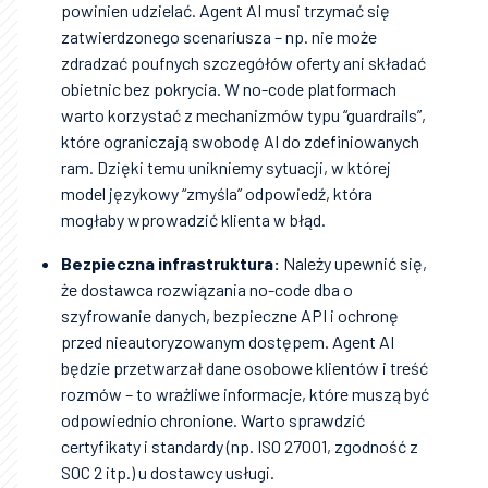
powinien udzielać. Agent AI musi trzymać się
zatwierdzonego scenariusza – np. nie może
zdradzać poufnych szczegółów oferty ani składać
obietnic bez pokrycia. W no-code platformach
warto korzystać z mechanizmów typu “guardrails”,
które ograniczają swobodę AI do zdefiniowanych
ram. Dzięki temu unikniemy sytuacji, w której
model językowy “zmyśla” odpowiedź, która
mogłaby wprowadzić klienta w błąd.
Bezpieczna infrastruktura:
Należy upewnić się,
że dostawca rozwiązania no-code dba o
szyfrowanie danych, bezpieczne API i ochronę
przed nieautoryzowanym dostępem. Agent AI
będzie przetwarzał dane osobowe klientów i treść
rozmów – to wrażliwe informacje, które muszą być
odpowiednio chronione. Warto sprawdzić
certyfikaty i standardy (np. ISO 27001, zgodność z
SOC 2 itp.) u dostawcy usługi.