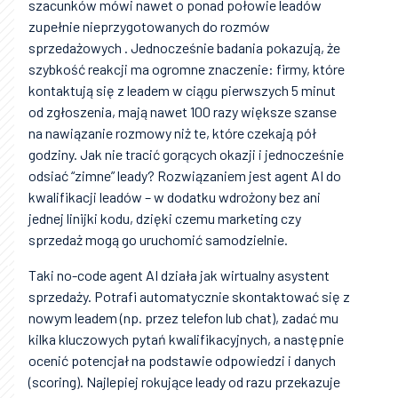
szacunków mówi nawet o ponad połowie leadów
zupełnie nieprzygotowanych do rozmów
sprzedażowych . Jednocześnie badania pokazują, że
szybkość reakcji ma ogromne znaczenie: firmy, które
kontaktują się z leadem w ciągu pierwszych 5 minut
od zgłoszenia, mają nawet 100 razy większe szanse
na nawiązanie rozmowy niż te, które czekają pół
godziny. Jak nie tracić gorących okazji i jednocześnie
odsiać “zimne” leady? Rozwiązaniem jest agent AI do
kwalifikacji leadów – w dodatku wdrożony bez ani
jednej linijki kodu, dzięki czemu marketing czy
sprzedaż mogą go uruchomić samodzielnie.
Taki no-code agent AI działa jak wirtualny asystent
sprzedaży. Potrafi automatycznie skontaktować się z
nowym leadem (np. przez telefon lub chat), zadać mu
kilka kluczowych pytań kwalifikacyjnych, a następnie
ocenić potencjał na podstawie odpowiedzi i danych
(scoring). Najlepiej rokujące leady od razu przekazuje