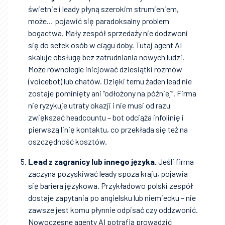
świetnie i leady płyną szerokim strumieniem,
może… pojawić się paradoksalny problem
bogactwa. Mały zespół sprzedaży nie dodzwoni
się do setek osób w ciągu doby. Tutaj agent AI
skaluje obsługę bez zatrudniania nowych ludzi.
Może równolegle inicjować dziesiątki rozmów
(voicebot) lub chatów. Dzięki temu żaden lead nie
zostaje pominięty ani “odłożony na później”. Firma
nie ryzykuje utraty okazji i nie musi od razu
zwiększać headcountu – bot odciąża infolinię i
pierwszą linię kontaktu, co przekłada się też na
oszczędność kosztów.
Lead z zagranicy lub innego języka.
Jeśli firma
zaczyna pozyskiwać leady spoza kraju, pojawia
się bariera językowa. Przykładowo polski zespół
dostaje zapytania po angielsku lub niemiecku – nie
zawsze jest komu płynnie odpisać czy oddzwonić.
Nowoczesne agenty AI potrafią prowadzić