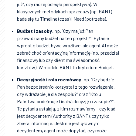
już”, czy raczej odległa perspektywa). W
klasycznych metodykach sprzedaży (np. BANT)
bada się tu Timeline (czas) i Need (potrzeba).
Budżet i zasoby:
np. “Czy ma już Pan
przewidziany budżet na ten projekt?”. Pytanie
wprost o budżet bywa wrażliwe, ale agent AI może
zebrać choć orientacyjną informację (np. przedział
finansowy lub czy klient ma świadomość
kosztów). W modelu BANT to kryterium Budget.
Decyzyjność i rola rozmówcy
: np. “Czy będzie
Pan bezpośrednio korzystał z tego rozwiązania,
czy wdrażacie je dla zespołu?” oraz “Kto u
Państwa podejmuje finalną decyzję o zakupie?”.
Te pytania ustalają, z kim rozmawiamy – czy lead
jest decydentem (Authority z BANT), czy tylko
zbiera informacje. Jeśli nie jest głównym
decydentem, agent może dopytać, czy może