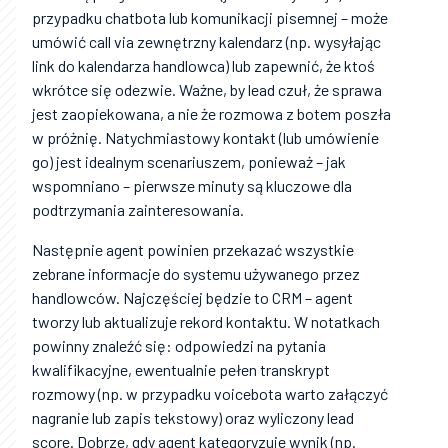
przypadku chatbota lub komunikacji pisemnej – może
umówić call via zewnętrzny kalendarz (np. wysyłając
link do kalendarza handlowca) lub zapewnić, że ktoś
wkrótce się odezwie. Ważne, by lead czuł, że sprawa
jest zaopiekowana, a nie że rozmowa z botem poszła
w próżnię. Natychmiastowy kontakt (lub umówienie
go) jest idealnym scenariuszem, ponieważ – jak
wspomniano – pierwsze minuty są kluczowe dla
podtrzymania zainteresowania.
Następnie agent powinien przekazać wszystkie
zebrane informacje do systemu używanego przez
handlowców. Najczęściej będzie to CRM – agent
tworzy lub aktualizuje rekord kontaktu. W notatkach
powinny znaleźć się: odpowiedzi na pytania
kwalifikacyjne, ewentualnie pełen transkrypt
rozmowy (np. w przypadku voicebota warto załączyć
nagranie lub zapis tekstowy) oraz wyliczony lead
score. Dobrze, gdy agent kategoryzuje wynik (np.