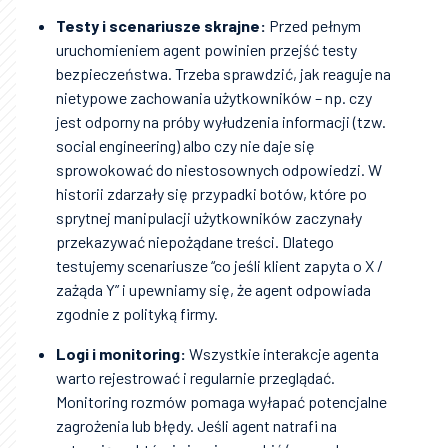
Testy i scenariusze skrajne:
Przed pełnym
uruchomieniem agent powinien przejść testy
bezpieczeństwa. Trzeba sprawdzić, jak reaguje na
nietypowe zachowania użytkowników – np. czy
jest odporny na próby wyłudzenia informacji (tzw.
social engineering) albo czy nie daje się
sprowokować do niestosownych odpowiedzi. W
historii zdarzały się przypadki botów, które po
sprytnej manipulacji użytkowników zaczynały
przekazywać niepożądane treści. Dlatego
testujemy scenariusze “co jeśli klient zapyta o X /
zażąda Y” i upewniamy się, że agent odpowiada
zgodnie z polityką firmy.
Logi i monitoring:
Wszystkie interakcje agenta
warto rejestrować i regularnie przeglądać.
Monitoring rozmów pomaga wyłapać potencjalne
zagrożenia lub błędy. Jeśli agent natrafi na