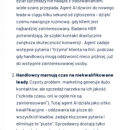
dział sprzedaży nie nadąża z oddzwanianiem,
wiele szans przepada. Agent AI dzwoni do nowego
leada w ciągu kilku sekund od zgłoszenia – dzięki
czemu nawiązuje rozmowę, gdy klient jest
najbardziej zainteresowany. Badania HBR
potwierdzają, że szybki kontakt drastycznie
zwiększa skuteczność konwersji . Agent zadaje
wstępne pytania i “trzyma” klienta na linii, podczas
gdy handlowcy mogą oddzwonić nieco później, już
do wstępnie zainteresowanej osoby.
Handlowcy marnują czas na niekwalifikowane
leady.
Częsty problem: marketing generuje dużo
kontaktów, ale sprzedaż narzeka na ich jakość
(“szkoda czasu, oni w ogóle nie są
zainteresowani”). Tutaj agent AI działa jako sitko
kwalifikacyjne – oddzwania lub pisze do
wszystkich leadów, zadaje kluczowe pytania i
eliminuje te “puste”. Sprzedawcy dostają tylko