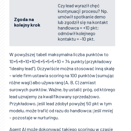
Czy lead wyraził chęć
kontynuacji procesu? Np.
umówił spotkanie demo
Zgoda na
lub zgodził się na kontakt
kolejny krok
handlowca = +10 pkt;
odmówił kolejnego
kontaktu = –10 pkt.
W powyższej tabeli maksymalna liczba punktów to
10+5+8+10+10+6+5+5+5+10 = 74 punkty (przykładowy
“idealny lead”). Oczywiście można stosować inną skalę
– wiele firm ustawia scoring na 100 punktów (sumując
różne wagi) albo używa rang (A, B, C) zamiast
surowych punktów. Ważne, by ustalić próg, od którego
lead uznajemy za kwalifikowany sprzedażowo.
Przykładowo, jeśli lead zdobył powyżej 50 pkt w tym
modelu, może trafić od razu do handlowca; jeśli mniej
– pozostaje w nurturingu.
Agent AI może dokonywać takiego scoringu w czasie