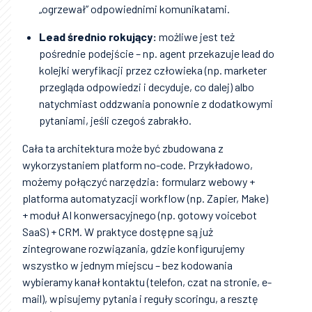
„ogrzewał” odpowiednimi komunikatami.
Lead średnio rokujący:
możliwe jest też
pośrednie podejście – np. agent przekazuje lead do
kolejki weryfikacji przez człowieka (np. marketer
przegląda odpowiedzi i decyduje, co dalej) albo
natychmiast oddzwania ponownie z dodatkowymi
pytaniami, jeśli czegoś zabrakło.
Cała ta architektura może być zbudowana z
wykorzystaniem platform no-code. Przykładowo,
możemy połączyć narzędzia: formularz webowy +
platforma automatyzacji workflow (np. Zapier, Make)
+ moduł AI konwersacyjnego (np. gotowy voicebot
SaaS) + CRM. W praktyce dostępne są już
zintegrowane rozwiązania, gdzie konfigurujemy
wszystko w jednym miejscu – bez kodowania
wybieramy kanał kontaktu (telefon, czat na stronie, e-
mail), wpisujemy pytania i reguły scoringu, a resztę