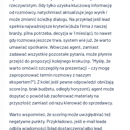
rzeczywistym. Gdy tylko uzyska kluczową informację
od rozmówcy, natychmiast aktualizuje jego wynik i
może zmienić ścieżkę dialogu. Na przykład jeśli lead
spełnia najważniejsze kryteria (duża firma z naszej
branży, pilna potrzeba, decyzja w 1 miesiąc), to nawet
gdy rozmowa jeszcze trwa, system wie już, że warto
umawiać spotkanie. Wówczas agent, zamiast
zadawać wszystkie pozostałe pytania, może płynnie
przejść do propozycji kolejnego kroku (np. “Myślę, że
warto omówić szczegóły na prezentacji – czy mogę
zaproponować termin rozmowy z naszym
ekspertem?”). Z kolei jeśli pewne odpowiedzi obniżają
score (np. brak budżetu, odległy horyzont), agent może
dopytać o powód lub zaoferować materiały na
przyszłość zamiast od razu kierować do sprzedawcy.
Warto wspomnieć, że scoring może uwzględniać też
negatywne punkty. Przykładowo, jeśli e-mail leada
odbija wiadomości (błąd dostarczenia) albo lead