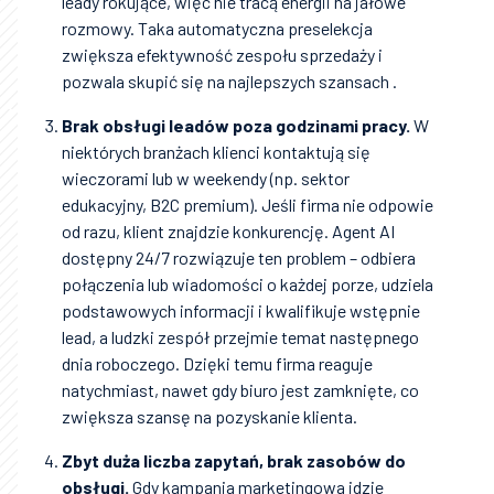
leady rokujące, więc nie tracą energii na jałowe
rozmowy. Taka automatyczna preselekcja
zwiększa efektywność zespołu sprzedaży i
pozwala skupić się na najlepszych szansach .
Brak obsługi leadów poza godzinami pracy.
W
niektórych branżach klienci kontaktują się
wieczorami lub w weekendy (np. sektor
edukacyjny, B2C premium). Jeśli firma nie odpowie
od razu, klient znajdzie konkurencję. Agent AI
dostępny 24/7 rozwiązuje ten problem – odbiera
połączenia lub wiadomości o każdej porze, udziela
podstawowych informacji i kwalifikuje wstępnie
lead, a ludzki zespół przejmie temat następnego
dnia roboczego. Dzięki temu firma reaguje
natychmiast, nawet gdy biuro jest zamknięte, co
zwiększa szansę na pozyskanie klienta.
Zbyt duża liczba zapytań, brak zasobów do
obsługi.
Gdy kampania marketingowa idzie