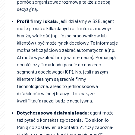
pomóc zorganizować rozmowę także z osobą
decyzyjną.
Profil firmy i skala
: jeśli działamy w B2B, agent
może prosić o kilka danych o firmie rozmówcy:
branża, wielkość (np. liczba pracowników lub
klientów), być może rynek docelowy. Te informacje
można też częściowo zebrać automatycznie (np.
AI może wyszukać firmę w internecie). Pomagają
ocenić, czy firma leadu pasuje do naszego
segmentu docelowego (ICP). Np. jeśli naszym
klientem idealnym są średnie firmy
technologiczne, a lead to jednoosobowa
działalność w innej branży – to znak, że
kwalifikacja raczej będzie negatywna.
Dotychczasowe działania leadu
: agent może
też pytać o kontekst zgłoszenia: “Co skłoniło
Panią do zostawienia kontaktu?”, “Czy zapoznał
się Pan z naszym e-bookiem/webinarem?”.