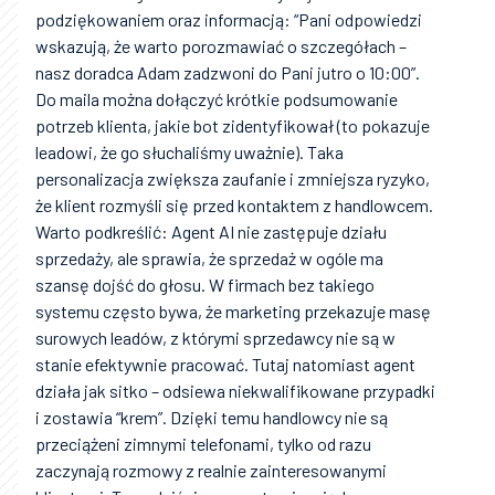
podziękowaniem oraz informacją: “Pani odpowiedzi
wskazują, że warto porozmawiać o szczegółach –
nasz doradca Adam zadzwoni do Pani jutro o 10:00”.
Do maila można dołączyć krótkie podsumowanie
potrzeb klienta, jakie bot zidentyfikował (to pokazuje
leadowi, że go słuchaliśmy uważnie). Taka
personalizacja zwiększa zaufanie i zmniejsza ryzyko,
że klient rozmyśli się przed kontaktem z handlowcem.
Warto podkreślić: Agent AI nie zastępuje działu
sprzedaży, ale sprawia, że sprzedaż w ogóle ma
szansę dojść do głosu. W firmach bez takiego
systemu często bywa, że marketing przekazuje masę
surowych leadów, z którymi sprzedawcy nie są w
stanie efektywnie pracować. Tutaj natomiast agent
działa jak sitko – odsiewa niekwalifikowane przypadki
i zostawia “krem”. Dzięki temu handlowcy nie są
przeciążeni zimnymi telefonami, tylko od razu
zaczynają rozmowy z realnie zainteresowanymi