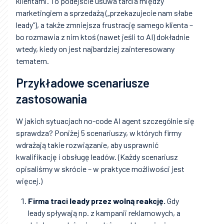
klientami. To podejście usuwa tarcia między
marketingiem a sprzedażą („przekazujecie nam słabe
leady”), a także zmniejsza frustrację samego klienta –
bo rozmawia z nim ktoś (nawet jeśli to AI) dokładnie
wtedy, kiedy on jest najbardziej zainteresowany
tematem.
Przykładowe scenariusze
zastosowania
W jakich sytuacjach no-code AI agent szczególnie się
sprawdza? Poniżej 5 scenariuszy, w których firmy
wdrażają takie rozwiązanie, aby usprawnić
kwalifikację i obsługę leadów. (Każdy scenariusz
opisaliśmy w skrócie – w praktyce możliwości jest
więcej.)
Firma traci leady przez wolną reakcję.
Gdy
leady spływają np. z kampanii reklamowych, a