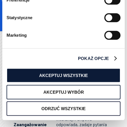
Preferencje
W jakim horyzoncie lead
planuje wdrożenie?
Natychmiast (np. <1
Statystyczne
Pilność decyzji
miesiąc) = +10 pkt; w ciągu
~kwartału = +5 pkt;
nieokreślona przyszłość =
Marketing
0 pkt.
Czy lead dysponuje
budżetem na nasze
POKAŻ OPCJE
rozwiązanie?
Zaplanowany budżet
Budżet
mieści się w naszych
AKCEPTUJ WSZYSTKIE
widełkach = +6 pkt; ma
budżet, ale niższy niż
potrzeba = +2 pkt; brak
AKCEPTUJ WYBÓR
budżetu/nie wie = 0 pkt.
Jaki entuzjazm i uwaga
ODRZUĆ WSZYSTKIE
bije od leada podczas
interakcji? Chętnie
Zaangażowanie
odpowiada, zadaje pytania