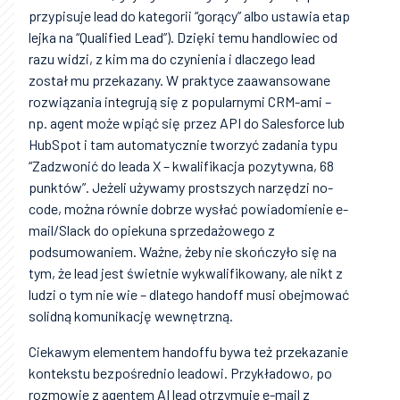
przypisuje lead do kategorii “gorący” albo ustawia etap
lejka na “Qualified Lead”). Dzięki temu handlowiec od
razu widzi, z kim ma do czynienia i dlaczego lead
został mu przekazany. W praktyce zaawansowane
rozwiązania integrują się z popularnymi CRM-ami –
np. agent może wpiąć się przez API do Salesforce lub
HubSpot i tam automatycznie tworzyć zadania typu
“Zadzwonić do leada X – kwalifikacja pozytywna, 68
punktów”. Jeżeli używamy prostszych narzędzi no-
code, można równie dobrze wysłać powiadomienie e-
mail/Slack do opiekuna sprzedażowego z
podsumowaniem. Ważne, żeby nie skończyło się na
tym, że lead jest świetnie wykwalifikowany, ale nikt z
ludzi o tym nie wie – dlatego handoff musi obejmować
solidną komunikację wewnętrzną.
Ciekawym elementem handoffu bywa też przekazanie
kontekstu bezpośrednio leadowi. Przykładowo, po
rozmowie z agentem AI lead otrzymuje e-mail z