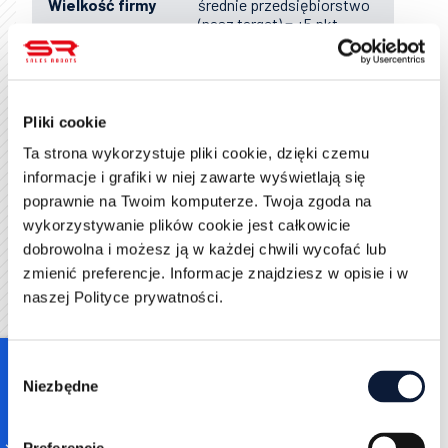
Wielkość firmy
średnie przedsiębiorstwo
(nasz target) = +5 pkt,
korporacja lub mikro firma
= 0 pkt.
Jaka jest rola leadu?
Pliki cookie
Decydent (np. CEO,
Stanowisko /
dyrektor) = +8 pkt;
Ta strona wykorzystuje pliki cookie, dzięki czemu
decyzyjność
influencer (specjalista,
informacje i grafiki w niej zawarte wyświetlają się
kierownik) = +4 pkt; brak
poprawnie na Twoim komputerze. Twoja zgoda na
wpływu = 0 pkt.
wykorzystywanie plików cookie jest całkowicie
dobrowolna i możesz ją w każdej chwili wycofać lub
Czy lead ma jasno
zmienić preferencje. Informacje znajdziesz w opisie i w
określony problem lub cel,
który rozwiązujemy? Tak
naszej Polityce prywatności.
(wyraźnie artykułował
Zidentyfikowan
potrzebę) = +10 pkt;
a potrzeba
Niepewna/ogólna
Consent
potrzeba = +3 pkt; Brak
Niezbędne
Selection
konkretnej potrzeby = 0
pkt.