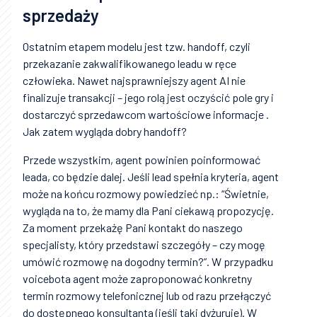
sprzedaży
Ostatnim etapem modelu jest tzw. handoff, czyli
przekazanie zakwalifikowanego leadu w ręce
człowieka. Nawet najsprawniejszy agent AI nie
finalizuje transakcji – jego rolą jest oczyścić pole gry i
dostarczyć sprzedawcom wartościowe informacje .
Jak zatem wygląda dobry handoff?
Przede wszystkim, agent powinien poinformować
leada, co będzie dalej. Jeśli lead spełnia kryteria, agent
może na końcu rozmowy powiedzieć np.: “Świetnie,
wygląda na to, że mamy dla Pani ciekawą propozycję.
Za moment przekażę Pani kontakt do naszego
specjalisty, który przedstawi szczegóły – czy mogę
umówić rozmowę na dogodny termin?”. W przypadku
voicebota agent może zaproponować konkretny
termin rozmowy telefonicznej lub od razu przełączyć
do dostępnego konsultanta (jeśli taki dyżuruje). W