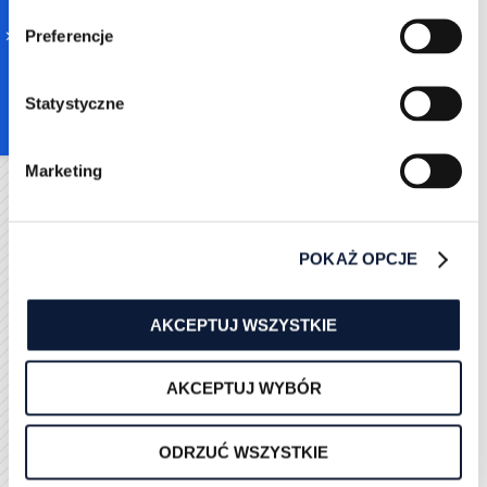
Preferencje
Statystyczne
Marketing
W kolejnym kroku przesuń wyświetlony suwak tak,
aby wyłączyć tę opcję. Od tej pory użytkownicy,
POKAŻ OPCJE
którzy np. znajdą profil w wyszukiwarce Google, nie
będą widzieć Twoich danych po jego kliknięciu.
Ewentualnie możesz nie zmieniać tych danych, ale
AKCEPTUJ WSZYSTKIE
dostosować informacje, które widzą
niezarejestrowani odwiedzający. W ustawieniach
AKCEPTUJ WYBÓR
możesz określić, które dane mają być prezentowane,
a jakie niewidoczne.
Czy warto ukrywać swoje dane? To już kwestia
ODRZUĆ WSZYSTKIE
indywidualnej oceny. Pamiętaj, że im więcej dowiedzą