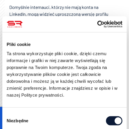
Domyślnie internauci, którzy nie mają konta na
LinkedIn, mogą widzieć uproszczoną wersję profilu
bez konieczności logowania. Widzą Twoje
podsumowanie LinkedIn i nie tylko. Jeśli nie chcesz,
aby były one dla nich dostępne, to zmień ustawienia
widoczności konta. Żeby to zrobić, kliknij ikonę
Pliki cookie
profilu LinkedIn na górze strony, a następnie wybierz
Ta strona wykorzystuje pliki cookie, dzięki czemu
Ustawienia i prywatność. W kolejnym kroku przejdź
informacje i grafiki w niej zawarte wyświetlają się
do opcji Widoczność w menu po lewej stronie, a
poprawnie na Twoim komputerze. Twoja zgoda na
następnie wybierz Odnajdywanie profilu i widoczność
wykorzystywanie plików cookie jest całkowicie
poza LinkedIn.
dobrowolna i możesz ją w każdej chwili wycofać lub
zmienić preferencje. Informacje znajdziesz w opisie i w
naszej Polityce prywatności.
Consent
Niezbędne
Selection