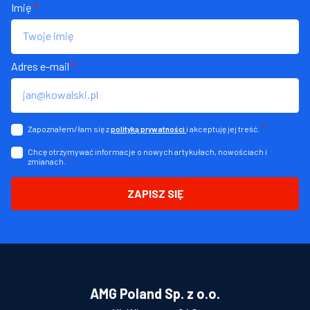
Imię
*
Adres e-mail
*
Zapoznałem/łam się z
i akceptuję jej treść.
*
polityką prywatności
Chcę otrzymywać informacje o nowych artykułach, nowościach i
zmianach.
*
ZAPISZ SIĘ
AMG Poland Sp. z o.o.