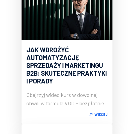
JAK WDROŻYĆ
AUTOMATYZACJĘ
SPRZEDAŻY I MARKETINGU
B2B: SKUTECZNE PRAKTYKI
I PORADY
Obejrzyj wideo kurs w dowolnej
chwili w formule VOD - bezpłatnie.
WIĘCEJ