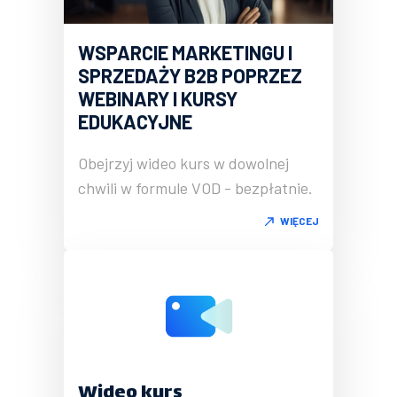
WSPARCIE MARKETINGU I
SPRZEDAŻY B2B POPRZEZ
WEBINARY I KURSY
EDUKACYJNE
Obejrzyj wideo kurs w dowolnej
chwili w formule VOD - bezpłatnie.
WIĘCEJ
Wideo kurs