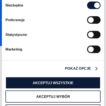
Consent
Niezbędne
Selection
Preferencje
WYKORZYSTAJ LINKEDIN
SALES NAVIGATOR DO
Statystyczne
ODNALEZIENIA TWOICH
KLIENTÓW B2B
Marketing
Obejrzyj wideo kurs w dowolnej
chwili w formule VOD - bezpłatnie.
POKAŻ OPCJE
WIĘCEJ
AKCEPTUJ WSZYSTKIE
AKCEPTUJ WYBÓR