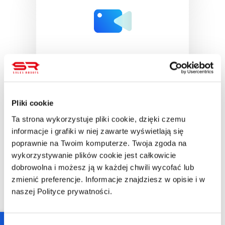
Wideo kurs
Dostęp natychmiastowy VOD
Cena
Pliki cookie
Bezpłatne
Ta strona wykorzystuje pliki cookie, dzięki czemu
Czas trwania
informacje i grafiki w niej zawarte wyświetlają się
50 minut
poprawnie na Twoim komputerze. Twoja zgoda na
wykorzystywanie plików cookie jest całkowicie
Lokalizacja
Platforma Clickmeeting
dobrowolna i możesz ją w każdej chwili wycofać lub
zmienić preferencje. Informacje znajdziesz w opisie i w
naszej Polityce prywatności.