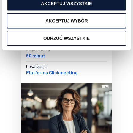
AKCEPTUJ WSZYSTKIE
Wideo kurs
AKCEPTUJ WYBÓR
Dostęp natychmiastowy VOD
Cena
Bezpłatne
ODRZUĆ WSZYSTKIE
Czas trwania
60 minut
Lokalizacja
Platforma Clickmeeting