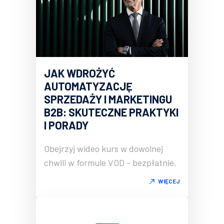
JAK WDROŻYĆ
AUTOMATYZACJĘ
SPRZEDAŻY I MARKETINGU
B2B: SKUTECZNE PRAKTYKI
I PORADY
Obejrzyj wideo kurs w dowolnej
chwili w formule VOD - bezpłatnie.
WIĘCEJ