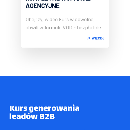
AGENCYJNE
Obejrzyj wideo kurs w dowolnej
chwili w formule VOD - bezpłatnie.
WIĘCEJ
Kurs generowania

leadów B2B