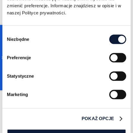
zmienić preferencje. Informacje znajdziesz w opisie i w
naszej Polityce prywatności.
WYKORZYSTAJ LINKEDIN
Consent
SALES NAVIGATOR DO
Niezbędne
Selection
ODNALEZIENIA TWOICH
KLIENTÓW B2B
Preferencje
Obejrzyj wideo kurs w dowolnej
chwili w formule VOD - bezpłatnie.
Statystyczne
WIĘCEJ
Marketing
POKAŻ OPCJE