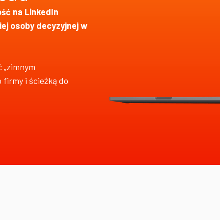
ść na LinkedIn
iej osoby decyzyjnej w
ć „zimnym
firmy i ścieżką do