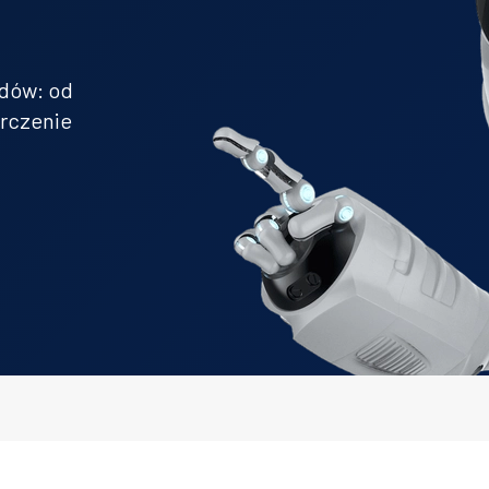
adów: od
arczenie