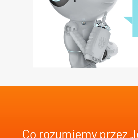
Co rozumiemy przez „l