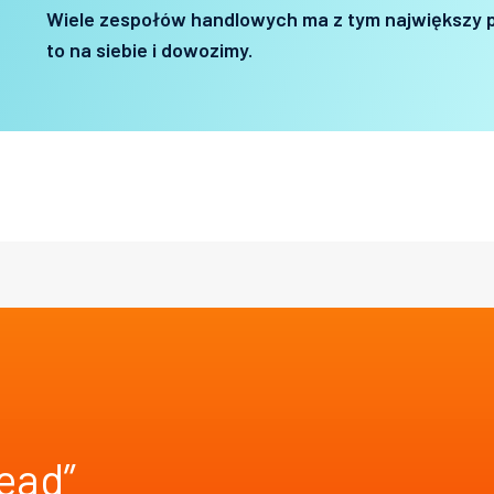
Wiele zespołów handlowych ma z tym największy 
to na siebie i dowozimy.
ead”