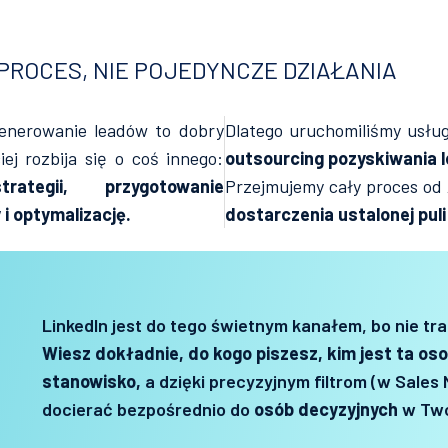
PROCES, NIE POJEDYNCZE DZIAŁANIA
generowanie leadów to dobry
Dlatego uruchomiliśmy usług
ej rozbija się o coś innego:
outsourcing pozyskiwania l
ategii, przygotowanie
Przejmujemy cały proces od 
 i optymalizację.
dostarczenia ustalonej puli
LinkedIn jest do tego świetnym kanałem, bo nie tra
Wiesz dokładnie, do kogo piszesz, kim jest ta oso
stanowisko,
a dzięki precyzyjnym filtrom (w Sales
docierać bezpośrednio do
osób decyzyjnych
w Two