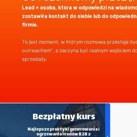
Lead = osoba, która w odpowiedzi na wiadomo
zostawiła kontakt do siebie lub do odpowiedn
firmie.
To jest moment, w którym rozmowa przestaje by
outreach’em”, a zaczyna być realnym wejściem do 
sprzedaży.
Bezpłatny kurs
Najlepsze praktyki generowania i
ogrzewania leadów B2B z