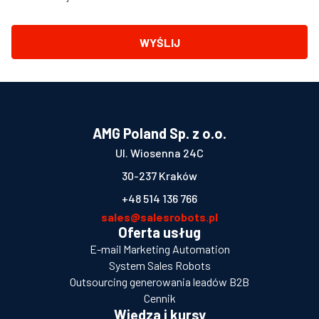
WYŚLIJ
AMG Poland Sp. z o.o.
Ul. Wiosenna 24C
30-237 Kraków
+48 514 136 766
sales@salesrobots.pl
Oferta usług
E-mail Marketing Automation
System Sales Robots
Outsourcing generowania leadów B2B
Cennik
Wiedza i kursy