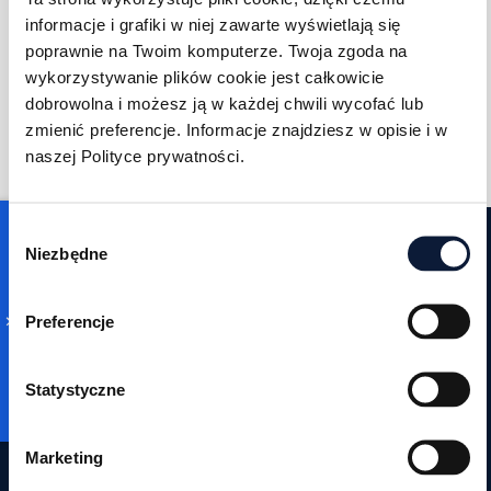
Niezależnie od wielkości zespołu, cena za
informacje i grafiki w niej zawarte wyświetlają się
poprawnie na Twoim komputerze. Twoja zgoda na
każde stanowisko jest niższa o połowę
wykorzystywanie plików cookie jest całkowicie
(1500 zł/mc w pakiecie rocznym).
dobrowolna i możesz ją w każdej chwili wycofać lub
zmienić preferencje. Informacje znajdziesz w opisie i w
naszej Polityce prywatności.
Consent
Niezbędne
Selection
⚠️ SYSTEM ALERT:
Preferencje
Ostatnie wolne miejsca
Statystyczne
Marketing