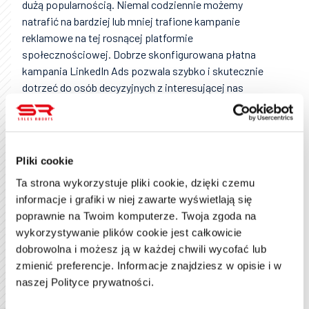
dużą popularnością. Niemal codziennie możemy
natrafić na bardziej lub mniej trafione kampanie
reklamowe na tej rosnącej platformie
społecznościowej. Dobrze skonfigurowana płatna
kampania LinkedIn Ads pozwala szybko i skutecznie
dotrzeć do osób decyzyjnych z interesującej nas
branży.
Obecnie przedstawiciele kadry C-level,
właściciele i dyrektorzy przedsiębiorstw
stanowią już około 22% wszystkich polskich
użytkowników portalu LinkedIn!
Pliki cookie
Płatne kampanie reklamowe na LinkedIn nie mają
Ta strona wykorzystuje pliki cookie, dzięki czemu
ściśle określonej ceny – koszt usługi zależy od kilku
informacje i grafiki w niej zawarte wyświetlają się
czynników, między innymi indywidualnych preferencji
poprawnie na Twoim komputerze. Twoja zgoda na
klienta dotyczących optymalizacji, konwersji czy
wykorzystywanie plików cookie jest całkowicie
długości trwania kampanii. Całkowity budżet
dobrowolna i możesz ją w każdej chwili wycofać lub
przeznaczony na ten cel może zatem wynieść od
zmienić preferencje. Informacje znajdziesz w opisie i w
kilkuset złotych do nawet kilkunastu tysięcy w
naszej Polityce prywatności.
rodzimej walucie.