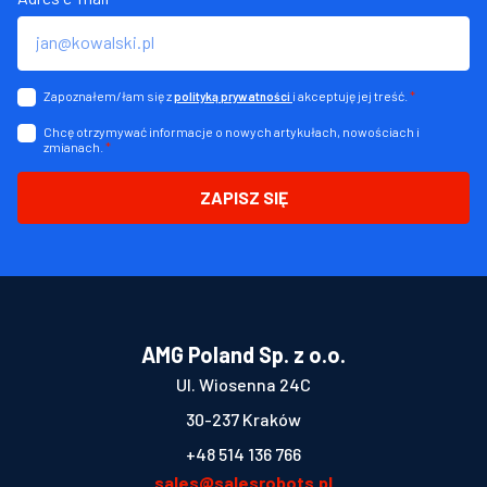
Zapoznałem/łam się z
i akceptuję jej treść.
*
polityką prywatności
Chcę otrzymywać informacje o nowych artykułach, nowościach i
zmianach.
*
ZAPISZ SIĘ
AMG Poland Sp. z o.o.
Ul. Wiosenna 24C
30-237 Kraków
+48 514 136 766
sales@salesrobots.pl