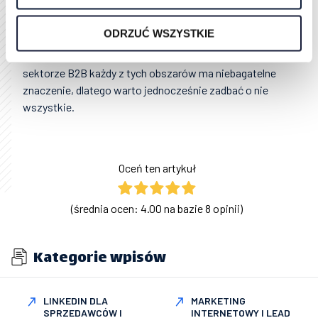
swoim Klientom chcącym rozwijać biznes przy
pomocy tej platformy. Inteligentne Sales Roboty
ODRZUĆ WSZYSTKIE
wspierają również działania w zakresie obsługi klienta
oraz pomagają budować personal branding. W
sektorze B2B każdy z tych obszarów ma niebagatelne
znaczenie, dlatego warto jednocześnie zadbać o nie
wszystkie.
Oceń ten artykuł
(średnia ocen: 4.00 na bazie 8 opinii)
Kategorie wpisów
LINKEDIN DLA
MARKETING
SPRZEDAWCÓW I
INTERNETOWY I LEAD