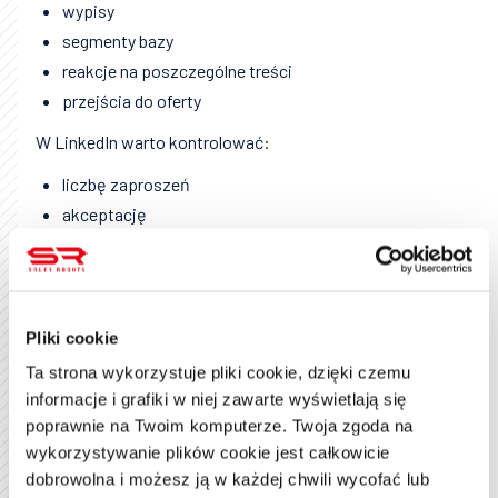
wypisy
segmenty bazy
reakcje na poszczególne treści
przejścia do oferty
W LinkedIn warto kontrolować:
liczbę zaproszeń
akceptację
odpowiedzi
zachowanie różnych profili nadawców
wyniki w różnych krajach
jakość przekazywanych leadów
Pliki cookie
Ta strona wykorzystuje pliki cookie, dzięki czemu
Rola supportu i wdrożenia
informacje i grafiki w niej zawarte wyświetlają się
poprawnie na Twoim komputerze. Twoja zgoda na
Firmy z zespołem sprzedaży lub marketingu
wykorzystywanie plików cookie jest całkowicie
potrzebują nie tylko narzędzia, ale także procesu.
dobrowolna i możesz ją w każdej chwili wycofać lub
Wdrożenie powinno odpowiedzieć na pytania: