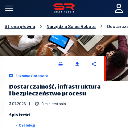
Strona główna
Narzędzia Sales Robots
Dostarcza
Zuzanna Sarapata
Dostarczalność, infrastruktura
i bezpieczeństwo procesu
3.07.2026
|
9 min czytania
Spis treści
Cel lekcji