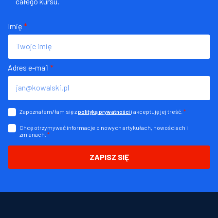
całego kursu.
Imię
*
Adres e-mail
*
Zapoznałem/łam się z
i akceptuję jej treść.
*
polityką prywatności
Chcę otrzymywać informacje o nowych artykułach, nowościach i
zmianach.
*
ZAPISZ SIĘ