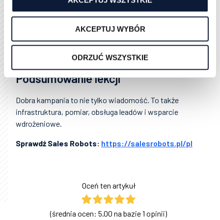
AKCEPTUJ WSZYSTKIE
Ten element ma największy sens dla firm, które mają
budżet od 10 000 zł na działania kampanijne. Przy
AKCEPTUJ WYBÓR
bardzo małej skali koszt wdrożenia, infrastruktury i
opomiarowania może być nieproporcjonalny do
efektu.
ODRZUĆ WSZYSTKIE
Podsumowanie lekcji
Dobra kampania to nie tylko wiadomość. To także
infrastruktura, pomiar, obsługa leadów i wsparcie
wdrożeniowe.
Sprawdź Sales Robots:
https://salesrobots.pl/pl
Oceń ten artykuł
(średnia ocen: 5.00 na bazie 1 opinii)